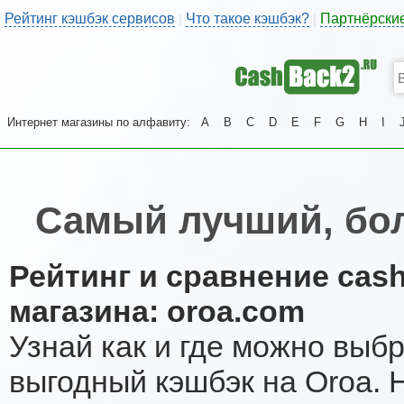
Рейтинг кэшбэк сервисов
Что такое кэшбэк?
Партнёрски
|
|
Интернет магазины по алфавиту:
A
B
C
D
E
F
G
H
I
Самый лучший, бо
Рейтинг и сравнение cas
магазина: oroa.com
Узнай как и где можно выб
выгодный кэшбэк на Oroa. 