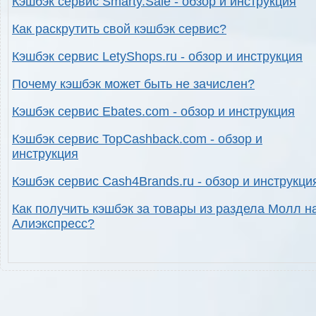
Кэшбэк сервис Smarty.Sale - обзор и инструкция
Как раскрутить свой кэшбэк сервис?
Кэшбэк сервис LetyShops.ru - обзор и инструкция
Почему кэшбэк может быть не зачислен?
Кэшбэк сервис Ebates.com - обзор и инструкция
Кэшбэк сервис TopCashback.com - обзор и
инструкция
Кэшбэк сервис Cash4Brands.ru - обзор и инструкци
Как получить кэшбэк за товары из раздела Молл н
Алиэкспресс?