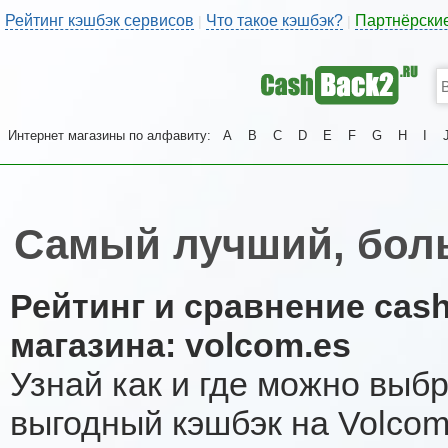
Рейтинг кэшбэк сервисов
Что такое кэшбэк?
Партнёрски
|
|
Интернет магазины по алфавиту:
A
B
C
D
E
F
G
H
I
Самый лучший, бол
Рейтинг и сравнение cas
магазина: volcom.es
Узнай как и где можно выб
выгодный кэшбэк на Volco