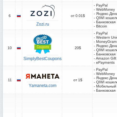
- PayPal
- WebMoney
- Яндекс.Ден
6
от 0.01$
- QIWI кошел
- Банковская
Zozi.ru
- Bitcoin
- PayPal
- Western Un
- MoneyGram
- Яндекс.Ден
10
20$
- QIWI кошел
- Банковская
- Amazon Gift
SimplyBestCoupons
- ePayments
- PayPal
- WebMoney
- Яндекс.Ден
11
от 1$
- QIWI кошел
Yamaneta.com
- Мобильный
- Банковская