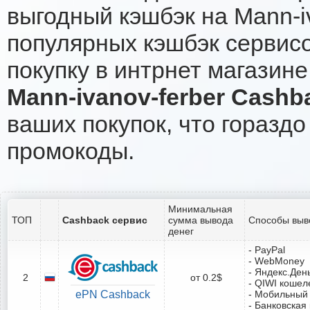
выгодный кэшбэк на Mann-i
популярных кэшбэк сервисо
покупку в интрнет магазине 
Mann-ivanov-ferber Cashb
ваших покупок, что гораздо
промокоды.
Минимальная
ТОП
Cashback сервис
сумма вывода
Способы выв
денег
- PayPal
- WebMoney
- Яндекс.Ден
2
от 0.2$
- QIWI кошел
ePN Cashback
- Мобильный
- Банковская