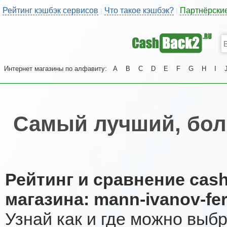
Рейтинг кэшбэк сервисов
Что такое кэшбэк?
Партнёрски
|
|
Интернет магазины по алфавиту:
A
B
C
D
E
F
G
H
I
Самый лучший, бол
Рейтинг и сравнение cas
магазина: mann-ivanov-fer
Узнай как и где можно выб