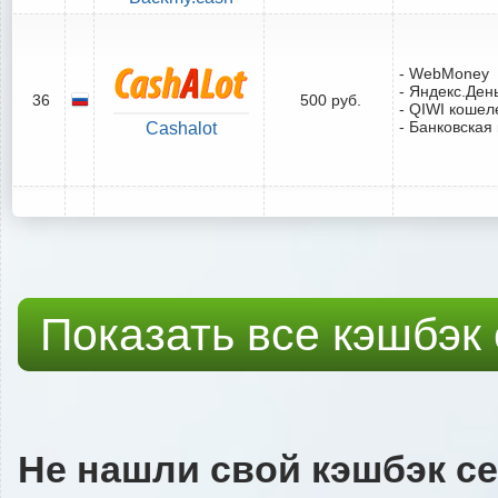
- WebMoney
- Яндекс.Ден
36
500 руб.
- QIWI кошел
- Банковская
Cashalot
Показать все кэшбэк
Не нашли свой кэшбэк с