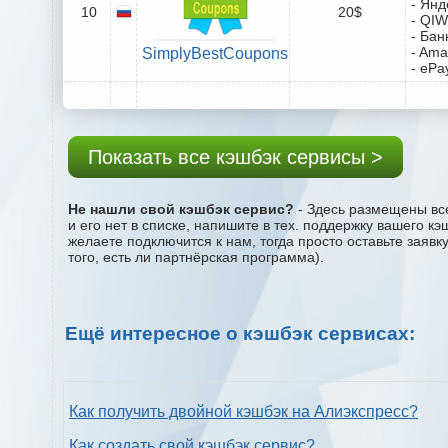
- Янд
10
20$
- QIW
- Бан
- Ama
SimplyBestCoupons
- ePa
Показать все кэшбэк сервисы >
Не нашли свой кэшбэк сервис?
- Здесь размещены все
и его нет в списке, напишите в тех. поддержку вашего к
желаете подключится к нам, тогда просто оставьте заяв
того, есть ли партнёрская программа).
Ещё интересное о кэшбэк сервисах:
Как получить двойной кэшбэк на Алиэкспресс?
Как создать свой кэшбэк сервис?