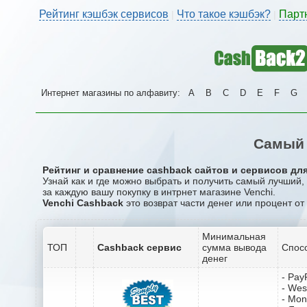
Рейтинг кэшбэк сервисов
Что такое кэшбэк?
Парт
|
|
Интернет магазины по алфавиту:
A
B
C
D
E
F
G
Самый 
Рейтинг и сравнение cashback сайтов и сервисов для
Узнай как и где можно выбрать и получить самый лучший,
за каждую вашу покупку в интрнет магазине Venchi.
Venchi Cashback
это возврат части денег или процент от
Минимальная
ТОП
Cashback сервис
сумма вывода
Спос
денег
- Pay
- Wes
- Mo