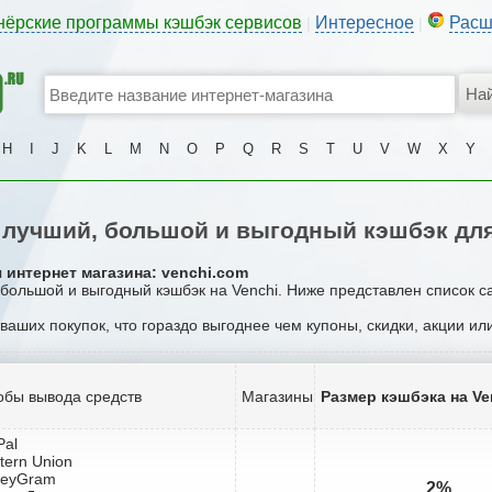
нёрские программы кэшбэк сервисов
Интересное
Расш
|
|
H
I
J
K
L
M
N
O
P
Q
R
S
T
U
V
W
X
Y
лучший, большой и выгодный кэшбэк для
 интернет магазина: venchi.com
 большой и выгодный кэшбэк на Venchi. Ниже представлен список 
 ваших покупок, что гораздо выгоднее чем купоны, скидки, акции и
обы вывода средств
Магазины
Размер кэшбэка на Ve
Pal
tern Union
neyGram
2%