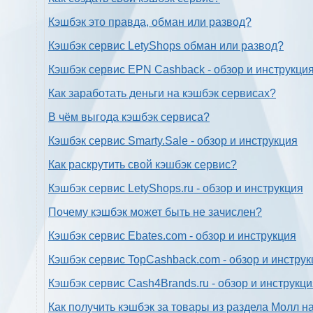
Кэшбэк это правда, обман или развод?
Кэшбэк сервис LetyShops обман или развод?
Кэшбэк сервис EPN Cashback - обзор и инструкци
Как заработать деньги на кэшбэк сервисах?
В чём выгода кэшбэк сервиса?
Кэшбэк сервис Smarty.Sale - обзор и инструкция
Как раскрутить свой кэшбэк сервис?
Кэшбэк сервис LetyShops.ru - обзор и инструкция
Почему кэшбэк может быть не зачислен?
Кэшбэк сервис Ebates.com - обзор и инструкция
Кэшбэк сервис TopCashback.com - обзор и инструк
Кэшбэк сервис Cash4Brands.ru - обзор и инструкц
Как получить кэшбэк за товары из раздела Молл н