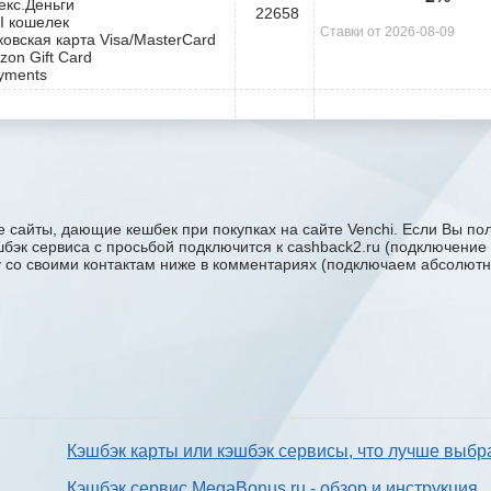
екс.Деньги
22658
I кошелек
Ставки от 2026-08-09
ковская карта Visa/MasterCard
zon Gift Card
yments
 сайты, дающие кешбек при покупках на сайте Venchi. Если Вы пол
эшбэк сервиса с проcьбой подключится к cashback2.ru (подключение
ку со своими контактам ниже в комментариях (подключаем абсолютн
Кэшбэк карты или кэшбэк сервисы, что лучше выбр
Кэшбэк сервис MegaBonus.ru - обзор и инструкция