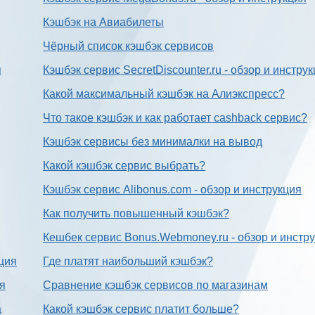
Кэшбэк на Авиабилеты
Чёрный список кэшбэк сервисов
я
Кэшбэк сервис SecretDiscounter.ru - обзор и инстру
Какой максимальный кэшбэк на Алиэкспресс?
Что такое кэшбэк и как работает cashback сервис?
Кэшбэк сервисы без минималки на вывод
Какой кэшбэк сервис выбрать?
Кэшбэк сервис Alibonus.com - обзор и инструкция
Как получить повышенный кэшбэк?
Кешбек сервис Bonus.Webmoney.ru - обзор и инстр
ция
Где платят наибольший кэшбэк?
ия
Сравнение кэшбэк сервисов по магазинам
а
Какой кэшбэк сервис платит больше?