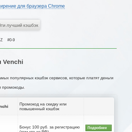
ирение для браузера Chrome
Z
#0-9
 Venchi
самых популярных кэшбэк сервисов, которые платят деньги
ли промокоды.
Промокод на скидку или
nchi
повышенный кэшбэк
Бонус 100 руб. за регистрацию
Подробнее
(тем кто из РФ)