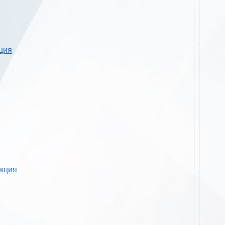
кция
укция