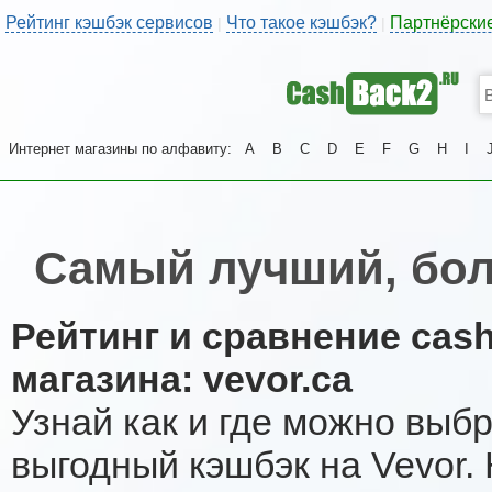
Рейтинг кэшбэк сервисов
Что такое кэшбэк?
Партнёрски
|
|
Интернет магазины по алфавиту:
A
B
C
D
E
F
G
H
I
Самый лучший, бол
Рейтинг и сравнение cas
магазина: vevor.ca
Узнай как и где можно выб
выгодный кэшбэк на Vevor.