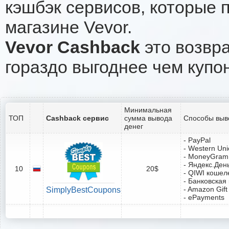
кэшбэк сервисов, которые 
магазине Vevor.
Vevor Cashback
это возвра
гораздо выгоднее чем купо
Минимальная
ТОП
Cashback сервис
сумма вывода
Способы выв
денег
- PayPal
- Western Un
- MoneyGram
- Яндекс.Ден
10
20$
- QIWI кошел
- Банковская
- Amazon Gift
SimplyBestCoupons
- ePayments