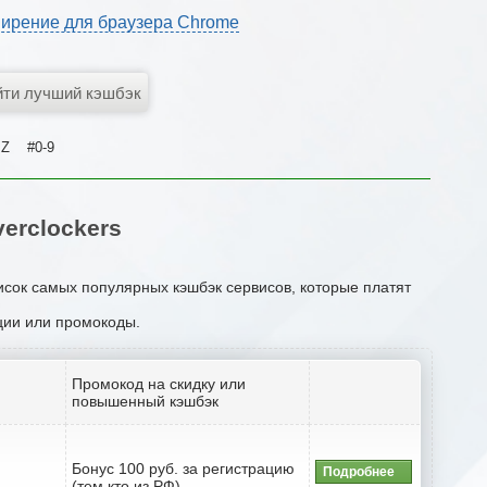
ирение для браузера Chrome
Z
#0-9
erclockers
писок самых популярных кэшбэк сервисов, которые платят
кции или промокоды.
Промокод на скидку или
повышенный кэшбэк
Бонус 100 руб. за регистрацию
Подробнее
(тем кто из РФ)