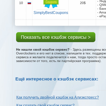
- Янд
10
20$
- QIW
- Бан
- Ama
SimplyBestCoupons
- ePa
Показать все кэшбэк сервисы >
Не нашли свой кэшбэк сервис?
- Здесь размещены все
Overclockers и его нет в списке, напишите в тех. подде
сервиса и желаете подключится к нам, тогда просто ост
зависимости от того, есть ли партнёрская программа).
Ещё интересное о кэшбэк сервисах:
Как получить двойной кэшбэк на Алиэкспресс?
Как создать свой кэшбэк сервис?