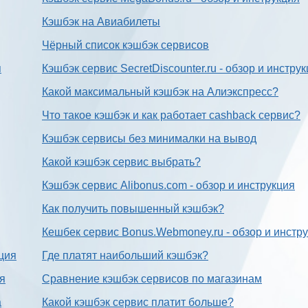
Кэшбэк на Авиабилеты
Чёрный список кэшбэк сервисов
я
Кэшбэк сервис SecretDiscounter.ru - обзор и инстру
Какой максимальный кэшбэк на Алиэкспресс?
Что такое кэшбэк и как работает cashback сервис?
Кэшбэк сервисы без минималки на вывод
Какой кэшбэк сервис выбрать?
Кэшбэк сервис Alibonus.com - обзор и инструкция
Как получить повышенный кэшбэк?
Кешбек сервис Bonus.Webmoney.ru - обзор и инстр
ция
Где платят наибольший кэшбэк?
ия
Сравнение кэшбэк сервисов по магазинам
а
Какой кэшбэк сервис платит больше?