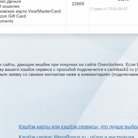
екс.Деньги
22669
I кошелек
Ставки от 2026-08-07
ковская карта Visa/MasterCard
zon Gift Card
yments
 сайты, дающие кешбек при покупках на сайте Overclockers. Если 
ржку вашего кэшбэк сервиса с проcьбой подключится к cashback2.ru
авьте заявку со своими контактам ниже в комментариях (подключае
Кэшбэк карты или кэшбэк сервисы, что лучше выбр
Кэшбэк сервис MegaBonus.ru - обзор и инструкция