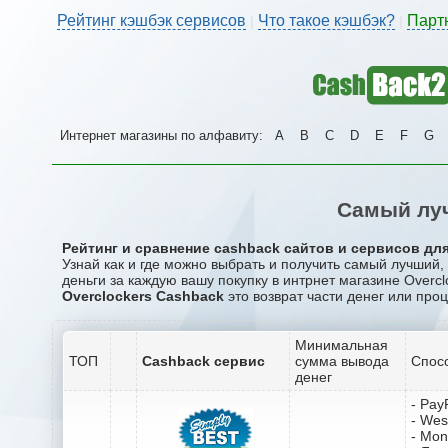
Рейтинг кэшбэк сервисов
Что такое кэшбэк?
Парт
|
|
Интернет магазины по алфавиту:
A
B
C
D
E
F
G
Самый луч
Рейтинг и сравнение cashback сайтов и сервисов для 
Узнай как и где можно выбрать и получить самый лучший,
деньги за каждую вашу покупку в интрнет магазине Overcl
Overclockers Cashback
это возврат части денег или проц
Минимальная
ТОП
Cashback сервис
сумма вывода
Спос
денег
- Pay
- Wes
- Mo