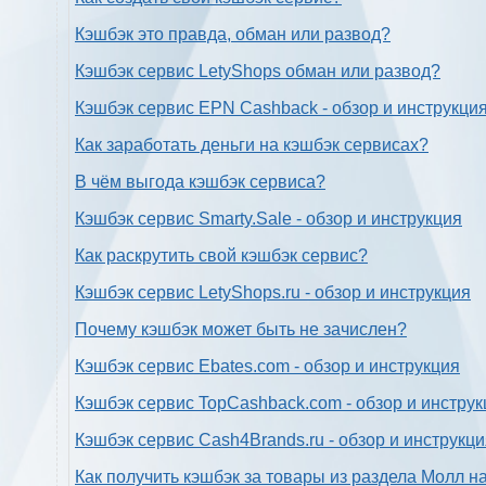
Кэшбэк это правда, обман или развод?
Кэшбэк сервис LetyShops обман или развод?
Кэшбэк сервис EPN Cashback - обзор и инструкци
Как заработать деньги на кэшбэк сервисах?
В чём выгода кэшбэк сервиса?
Кэшбэк сервис Smarty.Sale - обзор и инструкция
Как раскрутить свой кэшбэк сервис?
Кэшбэк сервис LetyShops.ru - обзор и инструкция
Почему кэшбэк может быть не зачислен?
Кэшбэк сервис Ebates.com - обзор и инструкция
Кэшбэк сервис TopCashback.com - обзор и инструк
Кэшбэк сервис Cash4Brands.ru - обзор и инструкц
Как получить кэшбэк за товары из раздела Молл н