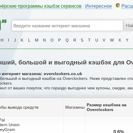
нёрские программы кэшбэк сервисов
Интересное
Расш
|
|
H
I
J
K
L
M
N
O
P
Q
R
S
T
U
V
W
X
Y
ший, большой и выгодный кэшбэк для Ov
интернет магазина: overclockers.co.uk
 большой и выгодный кэшбэк на Overclockers. Ниже представлен с
ockers.
ент от ваших покупок, что гораздо выгоднее чем купоны, скидки, а
Размер кэшбэка на
обы вывода средств
Магазины
Overclockers
Pal
tern Union
neyGram
0.6%