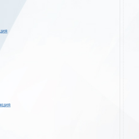
кция
укция