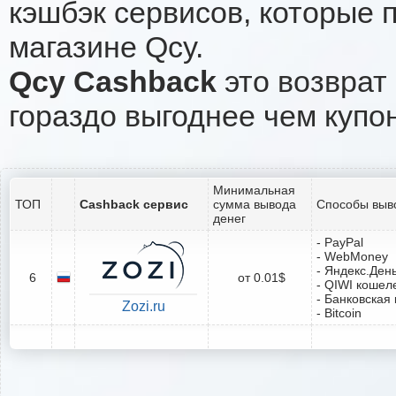
кэшбэк сервисов, которые 
магазине Qcy.
Qcy Cashback
это возврат 
гораздо выгоднее чем купо
Минимальная
ТОП
Cashback сервис
сумма вывода
Способы выв
денег
- PayPal
- WebMoney
- Яндекс.Ден
6
от 0.01$
- QIWI кошел
- Банковская 
Zozi.ru
- Bitcoin