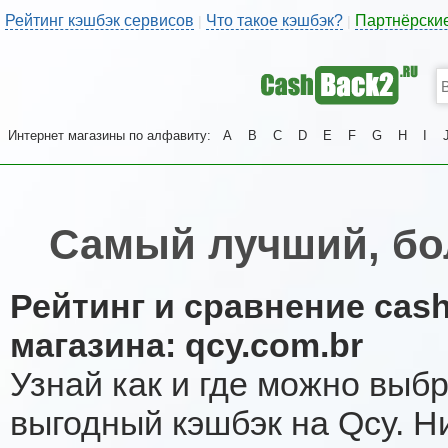
Рейтинг кэшбэк сервисов
Что такое кэшбэк?
Партнёрски
|
|
Интернет магазины по алфавиту:
A
B
C
D
E
F
G
H
I
Самый лучший, бо
Рейтинг и сравнение cas
магазина: qcy.com.br
Узнай как и где можно выб
выгодный кэшбэк на Qcy. Н