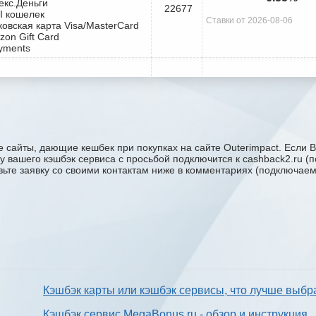
екс.Деньги
22677
I кошелек
Ставки от 2026-08-06
ковская карта Visa/MasterCard
zon Gift Card
yments
 сайты, дающие кешбек при покупках на сайте Outerimpact. Если В
жку вашего кэшбэк сервиса с проcьбой подключится к cashback2.ru 
авьте заявку со своими контактам ниже в комментариях (подключае
Кэшбэк карты или кэшбэк сервисы, что лучше выбр
Кэшбэк сервис MegaBonus.ru - обзор и инструкция