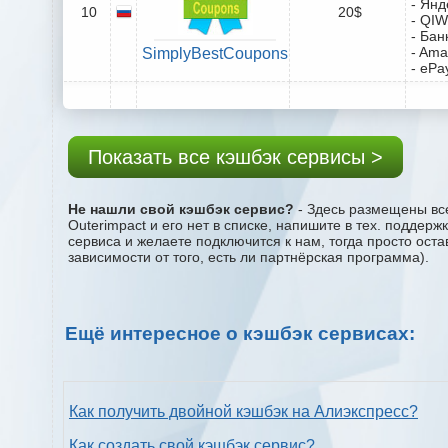
- Янд
10
20$
- QIW
- Бан
- Ama
SimplyBestCoupons
- ePa
Показать все кэшбэк сервисы >
Не нашли свой кэшбэк сервис?
- Здесь размещены все
Outerimpact и его нет в списке, напишите в тех. поддер
сервиса и желаете подключится к нам, тогда просто ост
зависимости от того, есть ли партнёрская программа).
Ещё интересное о кэшбэк сервисах:
Как получить двойной кэшбэк на Алиэкспресс?
Как создать свой кэшбэк сервис?