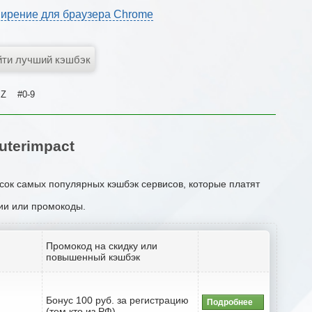
ирение для браузера Chrome
Z
#0-9
terimpact
исок самых популярных кэшбэк сервисов, которые платят
ции или промокоды.
Промокод на скидку или
повышенный кэшбэк
Бонус 100 руб. за регистрацию
Подробнее
(тем кто из РФ)