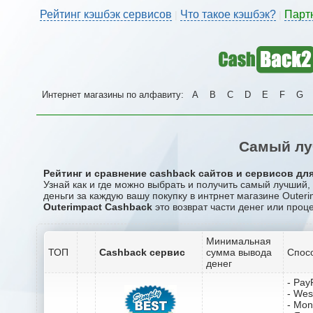
Рейтинг кэшбэк сервисов
Что такое кэшбэк?
Парт
|
|
Интернет магазины по алфавиту:
A
B
C
D
E
F
G
Самый лу
Рейтинг и сравнение cashback сайтов и сервисов для
Узнай как и где можно выбрать и получить самый лучший,
деньги за каждую вашу покупку в интрнет магазине Outeri
Outerimpact Cashback
это возврат части денег или проце
Минимальная
ТОП
Cashback сервис
сумма вывода
Спос
денег
- Pay
- Wes
- Mo