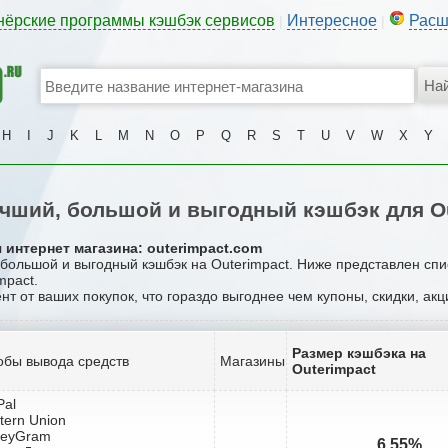
нёрские программы кэшбэк сервисов
Интересное
Расш
|
|
H
I
J
K
L
M
N
O
P
Q
R
S
T
U
V
W
X
Y
чший, большой и выгодный кэшбэк для Ou
 интернет магазина: outerimpact.com
 большой и выгодный кэшбэк на Outerimpact. Ниже представлен сп
mpact.
нт от ваших покупок, что гораздо выгоднее чем купоны, скидки, ак
Размер кэшбэка на
обы вывода средств
Магазины
Outerimpact
Pal
tern Union
neyGram
6.55%