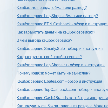
Кэшбэк это правда, обман или развод?
Кэшбэк сервис LetyShops обман или развод?
Кэшбэк сервис EPN Cashback - обзор и инструкци
Как заработать деньги на кэшбэк сервисах?
В чём выгода кэшбэк сервиса?
Кэшбэк сервис Smarty.Sale - обзор и инструкция
Как раскрутить свой кэшбэк сервис?
Кэшбэк сервис LetyShops.ru - обзор и инструкция
Почему кэшбэк может быть не зачислен?
Кэшбэк сервис Ebates.com - обзор и инструкция
Кэшбэк сервис TopCashback.com - обзор и инструк
Кэшбэк сервис Cash4Brands.ru - обзор и инструкц
Как получить кэшбэк за товары из раздела Молл н