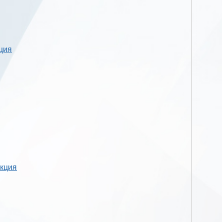
кция
укция