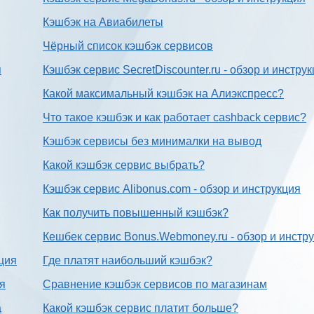
Кэшбэк на Авиабилеты
Чёрный список кэшбэк сервисов
я
Кэшбэк сервис SecretDiscounter.ru - обзор и инстру
Какой максимальный кэшбэк на Алиэкспресс?
Что такое кэшбэк и как работает cashback сервис?
Кэшбэк сервисы без минималки на вывод
Какой кэшбэк сервис выбрать?
Кэшбэк сервис Alibonus.com - обзор и инструкция
Как получить повышенный кэшбэк?
Кешбек сервис Bonus.Webmoney.ru - обзор и инстр
ция
Где платят наибольший кэшбэк?
ия
Сравнение кэшбэк сервисов по магазинам
а
Какой кэшбэк сервис платит больше?