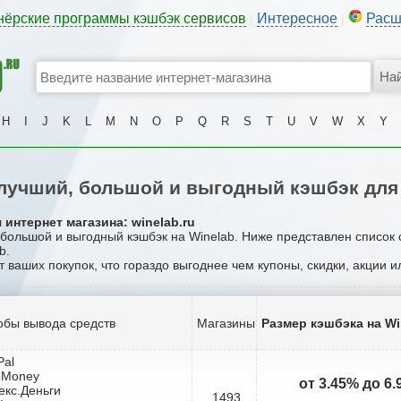
нёрские программы кэшбэк сервисов
Интересное
Расш
|
|
H
I
J
K
L
M
N
O
P
Q
R
S
T
U
V
W
X
Y
учший, большой и выгодный кэшбэк для
интернет магазина: winelab.ru
, большой и выгодный кэшбэк на Winelab. Ниже представлен список
b.
т ваших покупок, что гораздо выгоднее чем купоны, скидки, акции 
обы вывода средств
Магазины
Размер кэшбэка на Wi
Pal
bMoney
от 3.45% до 6
екс.Деньги
1493