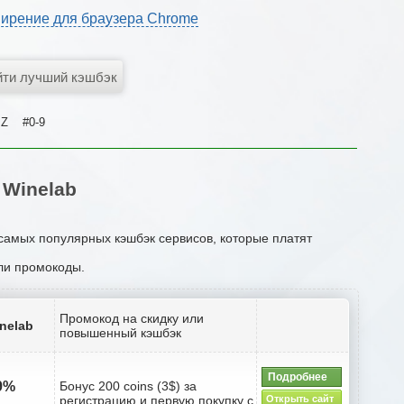
ирение для браузера Chrome
Z
#0-9
 Winelab
 самых популярных кэшбэк сервисов, которые платят
или промокоды.
Промокод на скидку или
nelab
повышенный кэшбэк
Подробнее
.9%
Бонус 200 coins (3$) за
регистрацию и первую покупку с
Открыть сайт