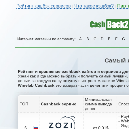
Рейтинг кэшбэк сервисов
Что такое кэшбэк?
Парт
|
|
Интернет магазины по алфавиту:
A
B
C
D
E
F
G
Самый л
Рейтинг и сравнение cashback сайтов и сервисов для 
Узнай как и где можно выбрать и получить самый лучший
деньги за каждую вашу покупку в интрнет магазине Winela
Winelab Cashback
это возврат части денег или процент о
Минимальная
ТОП
Cashback сервис
сумма вывода
Спос
денег
- Pay
- We
- Янд
6
от 0.01$