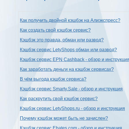
Как получить двойной кэшбэк на Алиэкспресс?
Как создать свой кэшбэк сервис?
Кэшбэк это правда, обман или развод?
Кэшбэк сервис LetyShops обман или развод?
Кэшбэк сервис EPN Cashback - обзор и инструкци
Как заработать деньги на кэшбэк сервисах?
В чём выгода кэшбэк сервиса?
Кэшбэк сервис Smarty.Sale - обзор и инструкция
Как раскрутить свой кэшбэк сервис?
Кэшбэк сервис LetyShops.ru - обзор и инструкция
Почему кэшбэк может быть не зачислен?
Кэшбэк сервис Ebates.com - обзор и инструкция