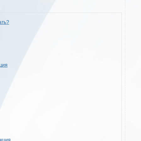
ать?
кция
укция