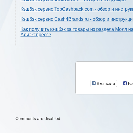
Кэшбэк сервис TopCashback.com - обзор и инструк
Кэшбэк сервис Cash4Brands.ru - обзор и инструкц
Как получить кэшбэк за товары из раздела Молл н
Алиэкспресс?
Вконтакте
Fa
Comments are disabled