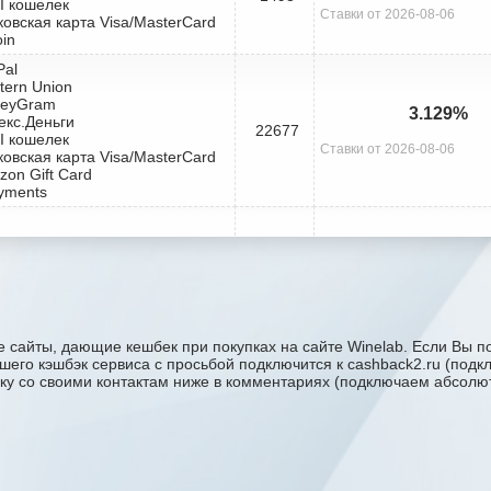
I кошелек
Ставки от 2026-08-06
ковская карта Visa/MasterCard
oin
Pal
tern Union
neyGram
3.129%
екс.Деньги
22677
I кошелек
Ставки от 2026-08-06
ковская карта Visa/MasterCard
zon Gift Card
yments
 сайты, дающие кешбек при покупках на сайте Winelab. Если Вы по
вашего кэшбэк сервиса с проcьбой подключится к cashback2.ru (под
явку со своими контактам ниже в комментариях (подключаем абсолют