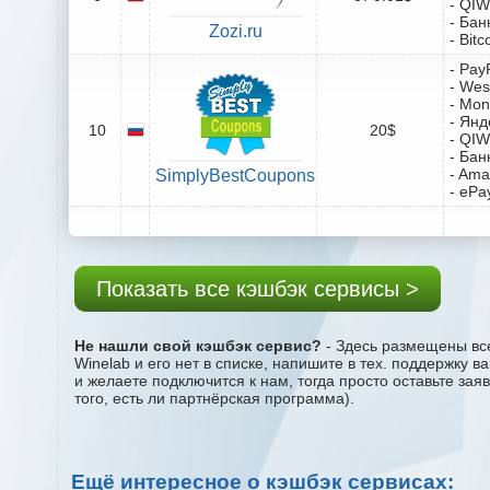
- QIW
- Бан
Zozi.ru
- Bitc
- Pay
- Wes
- Mo
- Янд
10
20$
- QIW
- Бан
- Ama
SimplyBestCoupons
- ePa
Показать все кэшбэк сервисы >
Не нашли свой кэшбэк сервис?
- Здесь размещены все
Winelab и его нет в списке, напишите в тех. поддержку 
и желаете подключится к нам, тогда просто оставьте за
того, есть ли партнёрская программа).
Ещё интересное о кэшбэк сервисах: