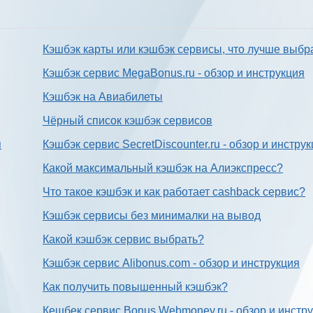
Кэшбэк карты или кэшбэк сервисы, что лучше выбр
Кэшбэк сервис MegaBonus.ru - обзор и инструкция
Кэшбэк на Авиабилеты
Чёрный список кэшбэк сервисов
я
Кэшбэк сервис SecretDiscounter.ru - обзор и инстру
Какой максимальный кэшбэк на Алиэкспресс?
Что такое кэшбэк и как работает cashback сервис?
Кэшбэк сервисы без минималки на вывод
Какой кэшбэк сервис выбрать?
Кэшбэк сервис Alibonus.com - обзор и инструкция
Как получить повышенный кэшбэк?
Кешбек сервис Bonus.Webmoney.ru - обзор и инстр