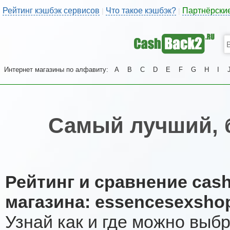
Рейтинг кэшбэк сервисов
Что такое кэшбэк?
Партнёрски
|
|
Интернет магазины по алфавиту:
A
B
C
D
E
F
G
H
I
Самый лучший, 
Рейтинг и сравнение cas
магазина: essencesexsho
Узнай как и где можно выб