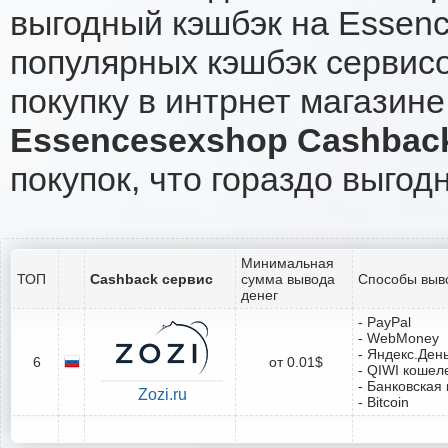
выгодный кэшбэк на Essen
популярных кэшбэк сервисо
покупку в интрнет магазин
Essencesexshop Cashbac
покупок, что гораздо выгод
Минимальная
ТОП
Cashback сервис
сумма вывода
Способы выв
денег
- PayPal
- WebMoney
- Яндекс.Ден
6
от 0.01$
- QIWI кошел
- Банковская 
Zozi.ru
- Bitcoin