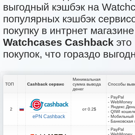
выгодный кэшбэк на Watchc
популярных кэшбэк сервисо
покупку в интрнет магазине
Watchcases Cashback
это 
покупок, что гораздо выгод
Минимальная
ТОП
Cashback сервис
сумма вывода
Способы выв
денег
- PayPal
- WebMoney
- Яндекс.Ден
2
от 0.2$
- QIWI кошел
ePN Cashback
- Мобильный
- Банковская 
- PayPal
- WebMoney