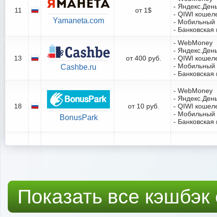
- Яндекс.Ден
11
от 1$
- QIWI кошел
Yamaneta.com
- Мобильный
- Банковская 
- WebMoney
- Яндекс.Ден
13
от 400 руб.
- QIWI кошел
- Мобильный
Cashbe.ru
- Банковская 
- WebMoney
- Яндекс.Ден
18
от 10 руб.
- QIWI кошел
- Мобильный
BonusPark
- Банковская 
Показать все кэшбэк