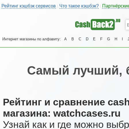
Рейтинг кэшбэк сервисов
Что такое кэшбэк?
Партнёрски
|
|
Интернет магазины по алфавиту:
A
B
C
D
E
F
G
H
I
Самый лучший, 
Рейтинг и сравнение cas
магазина: watchcases.ru
Узнай как и где можно выб