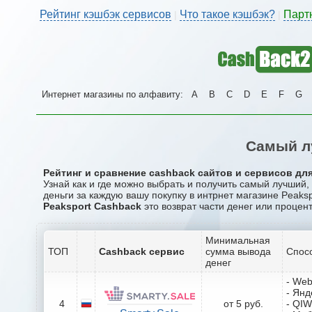
Рейтинг кэшбэк сервисов
Что такое кэшбэк?
Парт
|
|
Интернет магазины по алфавиту:
A
B
C
D
E
F
G
Самый л
Рейтинг и сравнение cashback сайтов и сервисов для
Узнай как и где можно выбрать и получить самый лучший,
деньги за каждую вашу покупку в интрнет магазине Peaksp
Peaksport Cashback
это возврат части денег или процент
Минимальная
ТОП
Cashback сервис
сумма вывода
Спос
денег
- We
- Янд
4
от 5 руб.
- QIW