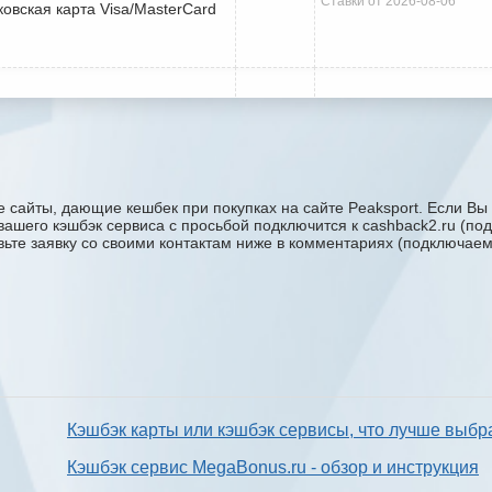
Ставки от 2026-08-06
ковская карта Visa/MasterCard
 сайты, дающие кешбек при покупках на сайте Peaksport. Если Вы 
у вашего кэшбэк сервиса с проcьбой подключится к cashback2.ru (п
авьте заявку со своими контактам ниже в комментариях (подключае
Кэшбэк карты или кэшбэк сервисы, что лучше выбр
Кэшбэк сервис MegaBonus.ru - обзор и инструкция