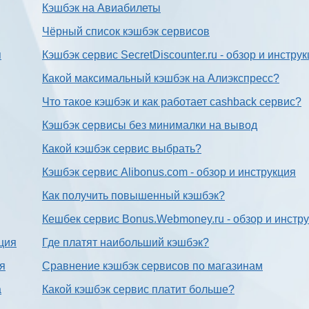
Кэшбэк на Авиабилеты
Чёрный список кэшбэк сервисов
я
Кэшбэк сервис SecretDiscounter.ru - обзор и инстру
Какой максимальный кэшбэк на Алиэкспресс?
Что такое кэшбэк и как работает cashback сервис?
Кэшбэк сервисы без минималки на вывод
Какой кэшбэк сервис выбрать?
Кэшбэк сервис Alibonus.com - обзор и инструкция
Как получить повышенный кэшбэк?
Кешбек сервис Bonus.Webmoney.ru - обзор и инстр
ция
Где платят наибольший кэшбэк?
ия
Сравнение кэшбэк сервисов по магазинам
а
Какой кэшбэк сервис платит больше?