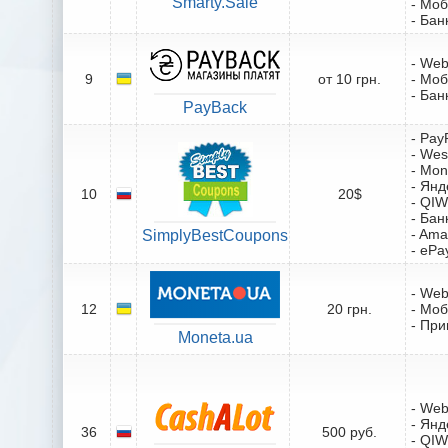
Smarty.Sale
- Мо
- Бан
- We
9
от 10 грн.
- Мо
- Бан
PayBack
- Pay
- Wes
- Mo
- Янд
10
20$
- QIW
- Бан
- Ama
SimplyBestCoupons
- ePa
- We
12
20 грн.
- Мо
- При
Moneta.ua
- We
- Янд
36
500 руб.
- QIW