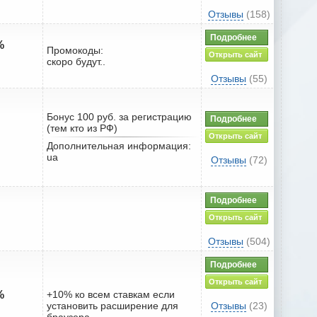
Отзывы
(158)
Подробнее
%
Промокоды:
Открыть сайт
скоро будут..
Отзывы
(55)
Бонус 100 руб. за регистрацию
Подробнее
(тем кто из РФ)
Открыть сайт
Дополнительная информация:
ua
Отзывы
(72)
Подробнее
Открыть сайт
Отзывы
(504)
Подробнее
Открыть сайт
%
+10% ко всем ставкам если
установить расширение для
Отзывы
(23)
браузера