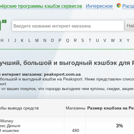
нёрские программы кэшбэк сервисов
Интересное
Расш
|
|
H
I
J
K
L
M
N
O
P
Q
R
S
T
U
V
W
X
Y
учший, большой и выгодный кэшбэк для P
 интернет магазина: peaksport.com.ua
 большой и выгодный кэшбэк на Peaksport. Ниже представлен спис
ort.
 от ваших покупок, что гораздо выгоднее чем купоны, скидки, акци
обы вывода средств
Магазины
Размер кэшбэка на Pe
bMoney
екс.Деньги
3%
I кошелек
480