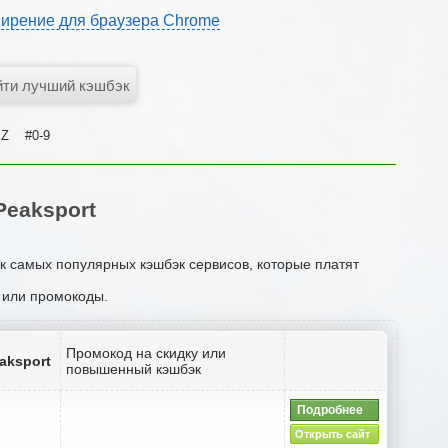
ирение для браузера Chrome
Z
#0-9
eaksport
ок самых популярных кэшбэк сервисов, которые платят
и или промокоды.
Промокод на скидку или
aksport
повышенный кэшбэк
Подробнее
Открыть сайт