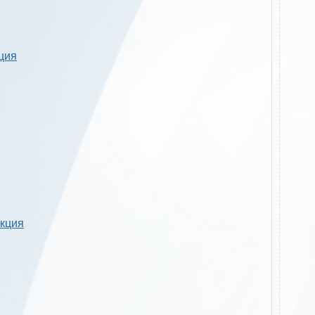
кция
укция