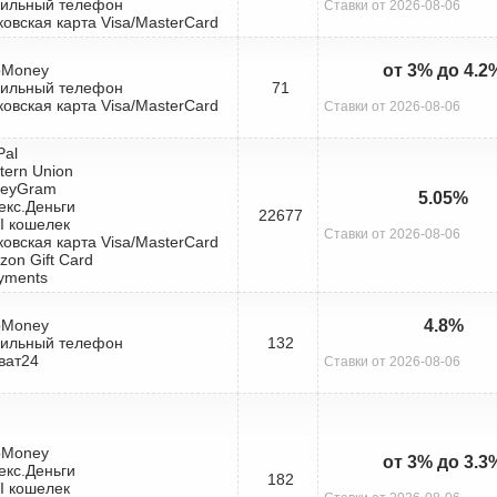
бильный телефон
Ставки от 2026-08-06
ковская карта Visa/MasterCard
bMoney
от 3% до 4.2
бильный телефон
71
ковская карта Visa/MasterCard
Ставки от 2026-08-06
Pal
tern Union
neyGram
5.05%
екс.Деньги
22677
I кошелек
Ставки от 2026-08-06
ковская карта Visa/MasterCard
zon Gift Card
yments
bMoney
4.8%
бильный телефон
132
ват24
Ставки от 2026-08-06
bMoney
от 3% до 3.3
екс.Деньги
182
I кошелек