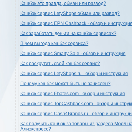
Кэшбэк это правда, обман или развод?
Кэшбэк сервис LetyShops обман или развод?
Кэшбэк сервис EPN Cashback - обзор и инструкци
Как заработать деньги на кэшбэк сервисах?
В чём выгода кэшбэк сервиса?
Кэшбэк сервис Smarty.Sale - обзор и инструкция
Как раскрутить свой кэшбэк сервис?
Кэшбэк сервис LetyShops.ru - обзор и инструкция
Почему кэшбэк может быть не зачислен?
Кэшбэк сервис Ebates.com - обзор и инструкция
Кэшбэк сервис TopCashback.com - обзор и инструк
Кэшбэк сервис Cash4Brands.ru - обзор и инструкц
Как получить кэшбэк за товары из раздела Молл н
Алиэкспресс?