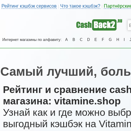
Рейтинг кэшбэк сервисов
Что такое кэшбэк?
Партнёрски
|
|
Интернет магазины по алфавиту:
A
B
C
D
E
F
G
H
I
Самый лучший, боль
Рейтинг и сравнение cas
магазина: vitamine.shop
Узнай как и где можно выб
выгодный кэшбэк на Vitami