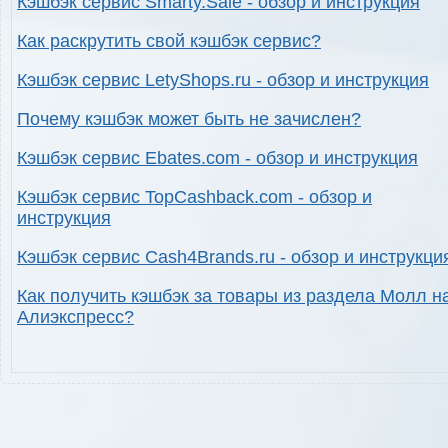
Кэшбэк сервис Smarty.Sale - обзор и инструкция
Как раскрутить свой кэшбэк сервис?
Кэшбэк сервис LetyShops.ru - обзор и инструкция
Почему кэшбэк может быть не зачислен?
Кэшбэк сервис Ebates.com - обзор и инструкция
Кэшбэк сервис TopCashback.com - обзор и
инструкция
Кэшбэк сервис Cash4Brands.ru - обзор и инструкци
Как получить кэшбэк за товары из раздела Молл н
Алиэкспресс?