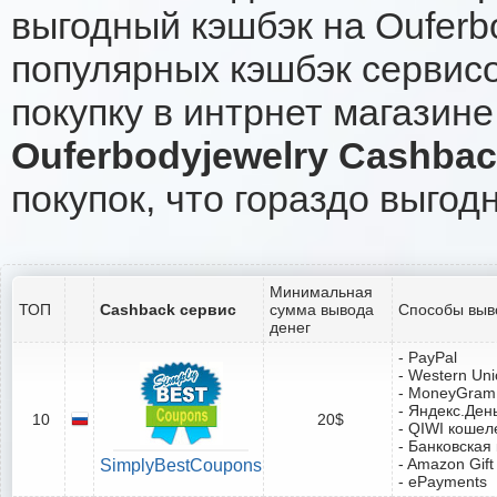
выгодный кэшбэк на Ouferb
популярных кэшбэк сервисо
покупку в интрнет магазине
Ouferbodyjewelry Cashba
покупок, что гораздо выгод
Минимальная
ТОП
Cashback сервис
сумма вывода
Способы выв
денег
- PayPal
- Western Un
- MoneyGram
- Яндекс.Ден
10
20$
- QIWI кошел
- Банковская
- Amazon Gift
SimplyBestCoupons
- ePayments