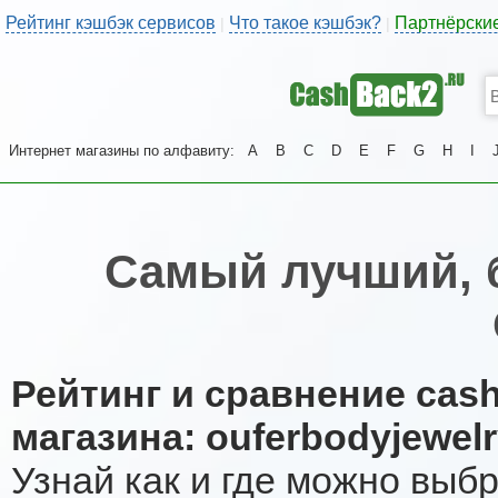
Рейтинг кэшбэк сервисов
Что такое кэшбэк?
Партнёрски
|
|
Интернет магазины по алфавиту:
A
B
C
D
E
F
G
H
I
Самый лучший, 
Рейтинг и сравнение cas
магазина: ouferbodyjewel
Узнай как и где можно выб