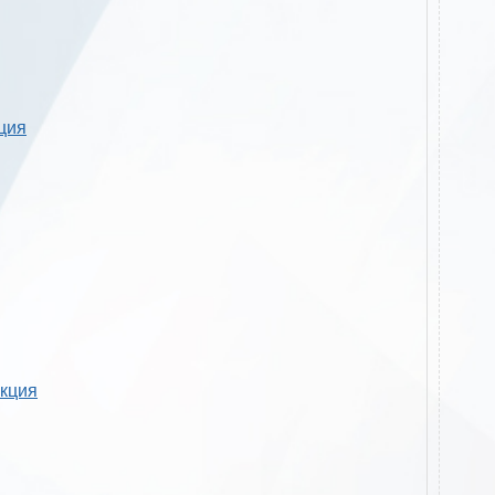
кция
укция