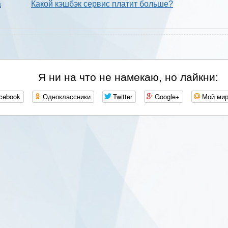
а
Какой кэшбэк сервис платит больше?
Я ни на что не намекаю, но лайкни:
cebook
Одноклассники
Twitter
Google+
Мой ми