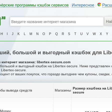
нёрские программы кэшбэк сервисов
Интересное
Расш
|
|
H
I
J
K
L
M
N
O
P
Q
R
S
T
U
V
W
X
Y
ий, большой и выгодный кэшбэк для Libe
интернет магазина: libertex-secure.com
 большой и выгодный кэшбэк на Libertex-secure. Ниже представлен
Libertex-secure.
роцент от ваших покупок, что гораздо выгоднее чем купоны, скидки,
Размер кэшбэка на Lib
бы вывода средств
Магазины
secure
bMoney