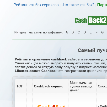
Рейтинг кэшбэк сервисов
Что такое кэшбэк?
Парт
|
|
Интернет магазины по алфавиту:
A
B
C
D
E
F
G
Самый лучш
Рейтинг и сравнение cashback сайтов и сервисов для 
Узнай как и где можно выбрать и получить самый лучший,
платят деньги за каждую вашу покупку в интрнет магазине 
Libertex-secure Cashback
это возврат части денег или п
Минимальная
ТОП
Cashback сервис
сумма вывода
Спосо
денег
- We