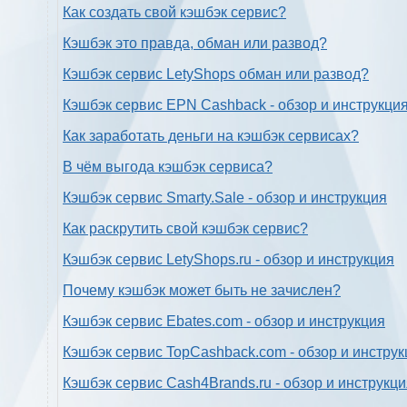
Как создать свой кэшбэк сервис?
Кэшбэк это правда, обман или развод?
Кэшбэк сервис LetyShops обман или развод?
Кэшбэк сервис EPN Cashback - обзор и инструкци
Как заработать деньги на кэшбэк сервисах?
В чём выгода кэшбэк сервиса?
Кэшбэк сервис Smarty.Sale - обзор и инструкция
Как раскрутить свой кэшбэк сервис?
Кэшбэк сервис LetyShops.ru - обзор и инструкция
Почему кэшбэк может быть не зачислен?
Кэшбэк сервис Ebates.com - обзор и инструкция
Кэшбэк сервис TopCashback.com - обзор и инструк
Кэшбэк сервис Cash4Brands.ru - обзор и инструкц