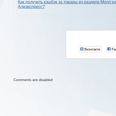
Как получить кэшбэк за товары из раздела Молл н
Алиэкспресс?
Вконтакте
Fa
Comments are disabled