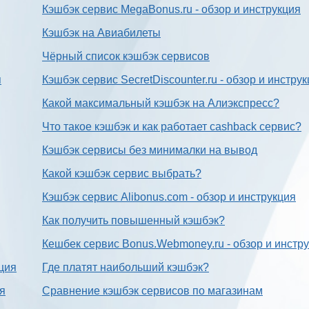
Кэшбэк сервис MegaBonus.ru - обзор и инструкция
Кэшбэк на Авиабилеты
Чёрный список кэшбэк сервисов
я
Кэшбэк сервис SecretDiscounter.ru - обзор и инстру
Какой максимальный кэшбэк на Алиэкспресс?
Что такое кэшбэк и как работает cashback сервис?
Кэшбэк сервисы без минималки на вывод
Какой кэшбэк сервис выбрать?
Кэшбэк сервис Alibonus.com - обзор и инструкция
Как получить повышенный кэшбэк?
Кешбек сервис Bonus.Webmoney.ru - обзор и инстр
ция
Где платят наибольший кэшбэк?
ия
Сравнение кэшбэк сервисов по магазинам