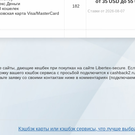
от 35 USD до 55
екс.Деньги
182
I кошелек
Ставки от 2026-08-07
ковская карта Visa/MasterCard
 сайты, дающие кешбек при покупках на сайте Libertex-secure. Есл
ддержку вашего кэшбэк сервиса с проcьбой подключится к cashback2.
авьте заявку со своими контактам ниже в комментариях (подключае
Кэшбэк карты или кэшбэк сервисы, что лучше выбр