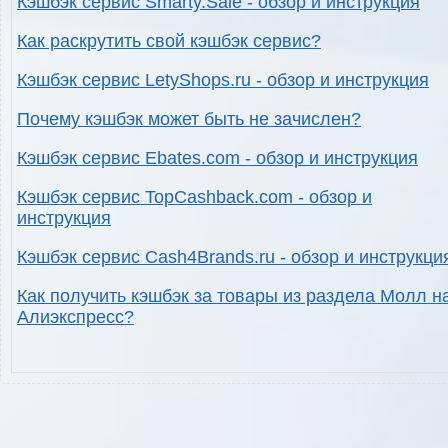
Кэшбэк сервис Smarty.Sale - обзор и инструкция
Как раскрутить свой кэшбэк сервис?
Кэшбэк сервис LetyShops.ru - обзор и инструкция
Почему кэшбэк может быть не зачислен?
Кэшбэк сервис Ebates.com - обзор и инструкция
Кэшбэк сервис TopCashback.com - обзор и
инструкция
Кэшбэк сервис Cash4Brands.ru - обзор и инструкци
Как получить кэшбэк за товары из раздела Молл н
Алиэкспресс?