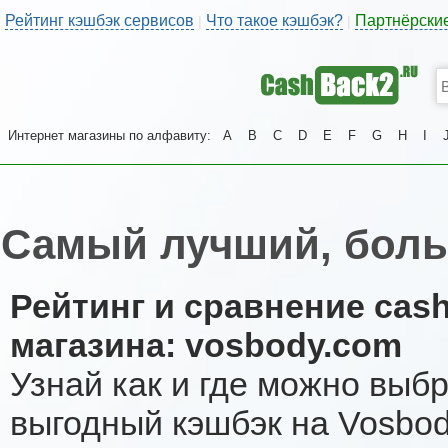
Рейтинг кэшбэк сервисов
Что такое кэшбэк?
Партнёрски
|
|
Интернет магазины по алфавиту:
A
B
C
D
E
F
G
H
I
Самый лучший, боль
Рейтинг и сравнение cas
магазина: vosbody.com
Узнай как и где можно выб
выгодный кэшбэк на Vosbod