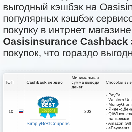
выгодный кэшбэк на Oasisi
популярных кэшбэк сервисо
покупку в интрнет магазине
Oasisinsurance Cashback
покупок, что гораздо выгод
Минимальная
ТОП
Cashback сервис
сумма вывода
Способы выв
денег
- PayPal
- Western Un
- MoneyGram
- Яндекс.Ден
10
20$
- QIWI кошел
- Банковская
- Amazon Gift
SimplyBestCoupons
- ePayments