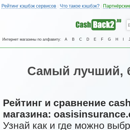
Рейтинг кэшбэк сервисов
Что такое кэшбэк?
Партнёрски
|
|
Интернет магазины по алфавиту:
A
B
C
D
E
F
G
H
I
Самый лучший, 
Рейтинг и сравнение cas
магазина: oasisinsurance.
Узнай как и где можно выб