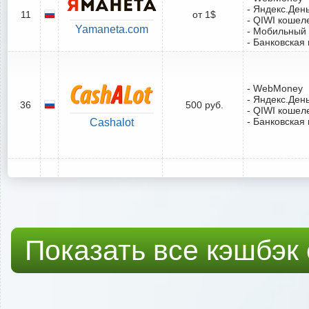
- Яндекс.Ден
11
от 1$
- QIWI кошел
Yamaneta.com
- Мобильный
- Банковская 
- WebMoney
- Яндекс.Ден
36
500 руб.
- QIWI кошел
- Банковская 
Cashalot
Показать все кэшбэк