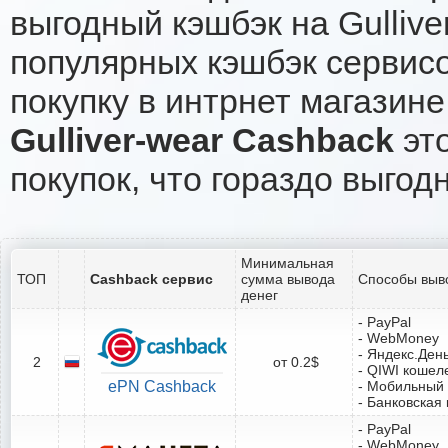
выгодный кэшбэк на Gulliv
популярных кэшбэк сервисо
покупку в интрнет магазине 
Gulliver-wear Cashback
это
покупок, что гораздо выгод
Минимальная
ТОП
Cashback сервис
сумма вывода
Способы выв
денег
- PayPal
- WebMoney
- Яндекс.Ден
2
от 0.2$
- QIWI кошел
ePN Cashback
- Мобильный
- Банковская 
- PayPal
- WebMoney