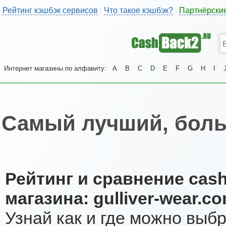
Рейтинг кэшбэк сервисов
Что такое кэшбэк?
Партнёрски
|
|
Интернет магазины по алфавиту:
A
B
C
D
E
F
G
H
I
Самый лучший, больш
Рейтинг и сравнение cas
магазина: gulliver-wear.c
Узнай как и где можно выб