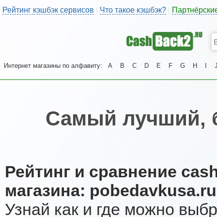
Рейтинг кэшбэк сервисов
Что такое кэшбэк?
Партнёрски
|
|
Интернет магазины по алфавиту:
A
B
C
D
E
F
G
H
I
Самый лучший, 
Рейтинг и сравнение cas
магазина: pobedavkusa.ru
Узнай как и где можно выб