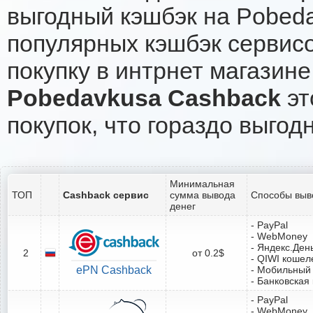
выгодный кэшбэк на Pobed
популярных кэшбэк сервисо
покупку в интрнет магазин
Pobedavkusa Cashback
эт
покупок, что гораздо выгод
Минимальная
ТОП
Cashback сервис
сумма вывода
Способы выв
денег
- PayPal
- WebMoney
- Яндекс.Ден
2
от 0.2$
- QIWI кошел
ePN Cashback
- Мобильный
- Банковская
- PayPal
- WebMoney