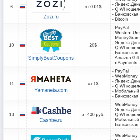
- Яндекс.Ден
6
от 0.01$
- QIWI кошел
- Банковская
Zozi.ru
- Bitcoin
- PayPal
- Western Un
- MoneyGram
- Яндекс.Ден
10
20$
- QIWI кошел
- Банковская
- Amazon Gift
SimplyBestCoupons
- ePayments
- PayPal
- WebMoney
- Яндекс.Ден
11
от 1$
- QIWI кошел
Yamaneta.com
- Мобильный
- Банковская
- WebMoney
- Яндекс.Ден
13
от 400 руб.
- QIWI кошел
- Мобильный
Cashbe.ru
- Банковская
- WebMoney