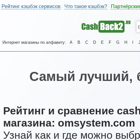
Рейтинг кэшбэк сервисов
Что такое кэшбэк?
Партнёрски
|
|
Интернет магазины по алфавиту:
A
B
C
D
E
F
G
H
I
Самый лучший, 
Рейтинг и сравнение cas
магазина: omsystem.com
Узнай как и где можно выб