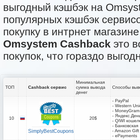
выгодный кэшбэк на Omsys
популярных кэшбэк сервисо
покупку в интрнет магазин
Omsystem Cashback
это в
покупок, что гораздо выгод
Минимальная
ТОП
Cashback сервис
сумма вывода
Способы выв
денег
- PayPal
- Western Un
- MoneyGram
- Яндекс.Ден
10
20$
- QIWI кошел
- Банковская
- Amazon Gift
SimplyBestCoupons
- ePayments