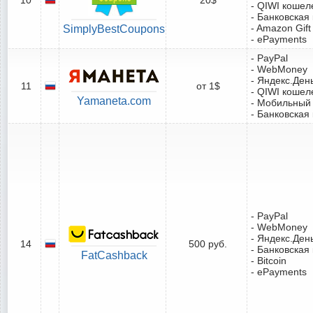
- QIWI кошел
- Банковская
- Amazon Gift
SimplyBestCoupons
- ePayments
- PayPal
- WebMoney
- Яндекс.Ден
11
от 1$
- QIWI кошел
Yamaneta.com
- Мобильный
- Банковская
- PayPal
- WebMoney
- Яндекс.Ден
14
500 руб.
- Банковская
FatCashback
- Bitcoin
- ePayments