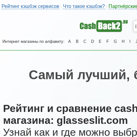
Рейтинг кэшбэк сервисов
Что такое кэшбэк?
Партнёрски
|
|
Интернет магазины по алфавиту:
A
B
C
D
E
F
G
H
I
Самый лучший, 
Рейтинг и сравнение cas
магазина: glasseslit.com
Узнай как и где можно выб