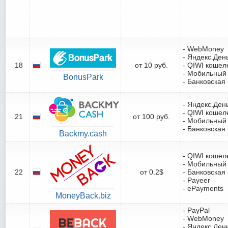
- WebMoney
- Яндекс.Ден
18
от 10 руб.
- QIWI кошел
- Мобильный
BonusPark
- Банковская
- Яндекс.Ден
- QIWI кошел
21
от 100 руб.
- Мобильный
- Банковская
Backmy.cash
- QIWI кошел
- Мобильный
22
от 0.2$
- Банковская
- Payeer
- ePayments
MoneyBack.biz
- PayPal
- WebMoney
- Яндекс.Ден