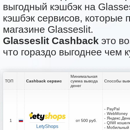
выгодный кэшбэк на Glasse
кэшбэк сервисов, которые 
магазине Glasseslit.
Glasseslit Cashback
это во
что гораздо выгоднее чем к
Минимальная
ТОП
Cashback сервис
сумма вывода
Способы выв
денег
- PayPal
- WebMoney
- Яндекс.Ден
1
от 500 руб.
- QIWI кошел
LetyShops
- Мобильный