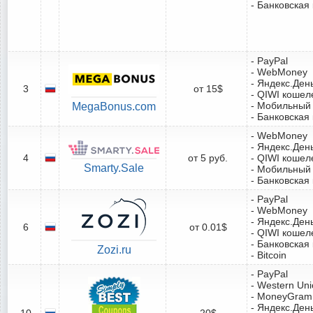
- Банковская
- PayPal
- WebMoney
- Яндекс.Ден
3
от 15$
- QIWI кошел
- Мобильный
MegaBonus.com
- Банковская
- WebMoney
- Яндекс.Ден
4
от 5 руб.
- QIWI кошел
Smarty.Sale
- Мобильный
- Банковская
- PayPal
- WebMoney
- Яндекс.Ден
6
от 0.01$
- QIWI кошел
- Банковская
Zozi.ru
- Bitcoin
- PayPal
- Western Un
- MoneyGram
- Яндекс.Ден
10
20$