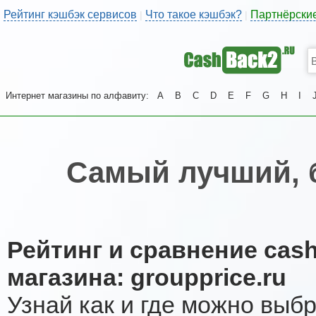
Рейтинг кэшбэк сервисов
Что такое кэшбэк?
Партнёрски
|
|
Интернет магазины по алфавиту:
A
B
C
D
E
F
G
H
I
Самый лучший, 
Рейтинг и сравнение cas
магазина: groupprice.ru
Узнай как и где можно выб