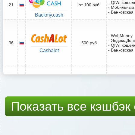
- QIWI кошел
21
от 100 руб.
- Мобильный
- Банковская
Backmy.cash
- WebMoney
- Яндекс.Ден
36
500 руб.
- QIWI кошел
- Банковская
Cashalot
Показать все кэшбэк