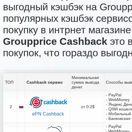
выгодный кэшбэк на Groupp
популярных кэшбэк сервисо
покупку в интрнет магазине
Groupprice Cashback
это 
покупок, что гораздо выгод
Минимальная
ТОП
Cashback сервис
сумма вывода
Способы выв
денег
- PayPal
- WebMoney
- Яндекс.Ден
2
от 0.2$
- QIWI кошел
ePN Cashback
- Мобильный
- Банковская
- PayPal
- WebMoney