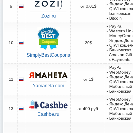
- Яндекс.Ден
6
от 0.01$
- QIWI кошел
- Банковская
Zozi.ru
- Bitcoin
- PayPal
- Western Un
- MoneyGram
- Яндекс.Ден
10
20$
- QIWI кошел
- Банковская
- Amazon Gift
SimplyBestCoupons
- ePayments
- PayPal
- WebMoney
- Яндекс.Ден
11
от 1$
- QIWI кошел
Yamaneta.com
- Мобильный
- Банковская
- WebMoney
- Яндекс.Ден
13
от 400 руб.
- QIWI кошел
- Мобильный
Cashbe.ru
- Банковская