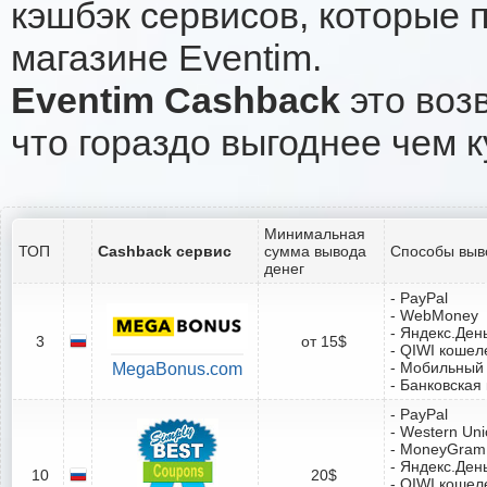
кэшбэк сервисов, которые 
магазине Eventim.
Eventim Cashback
это возв
что гораздо выгоднее чем к
Минимальная
ТОП
Cashback сервис
сумма вывода
Способы выв
денег
- PayPal
- WebMoney
- Яндекс.Ден
3
от 15$
- QIWI кошел
- Мобильный
MegaBonus.com
- Банковская
- PayPal
- Western Un
- MoneyGram
- Яндекс.Ден
10
20$
- QIWI кошел