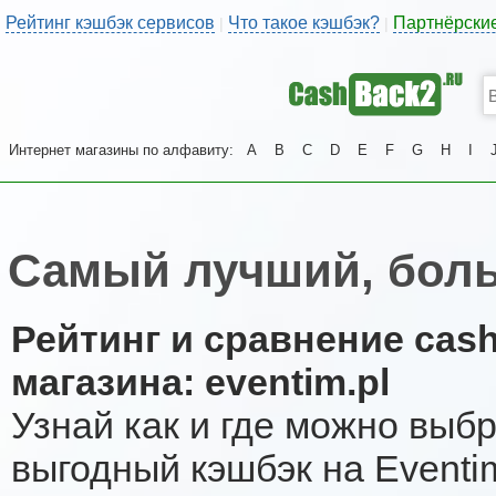
Рейтинг кэшбэк сервисов
Что такое кэшбэк?
Партнёрски
|
|
Интернет магазины по алфавиту:
A
B
C
D
E
F
G
H
I
Самый лучший, боль
Рейтинг и сравнение cas
магазина: eventim.pl
Узнай как и где можно выб
выгодный кэшбэк на Eventi