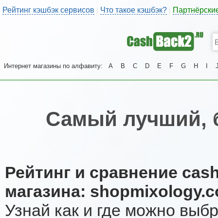
Рейтинг кэшбэк сервисов
Что такое кэшбэк?
Партнёрски
|
|
Интернет магазины по алфавиту:
A
B
C
D
E
F
G
H
I
Самый лучший, 
Рейтинг и сравнение cas
магазина: shopmixology.
Узнай как и где можно выб