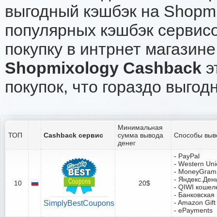
выгодный кэшбэк на Shopmi
популярных кэшбэк сервисо
покупку в интрнет магазине
Shopmixology Cashback
э
покупок, что гораздо выгод
Минимальная
ТОП
Cashback сервис
сумма вывода
Способы выв
денег
- PayPal
- Western Un
- MoneyGram
- Яндекс.Ден
10
20$
- QIWI кошел
- Банковская
- Amazon Gift
SimplyBestCoupons
- ePayments