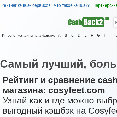
Рейтинг кэшбэк сервисов
Что такое кэшбэк?
Партнёрски
|
|
Интернет магазины по алфавиту:
A
B
C
D
E
F
G
H
I
Самый лучший, боль
Рейтинг и сравнение cas
магазина: cosyfeet.com
Узнай как и где можно выб
выгодный кэшбэк на Cosyfe