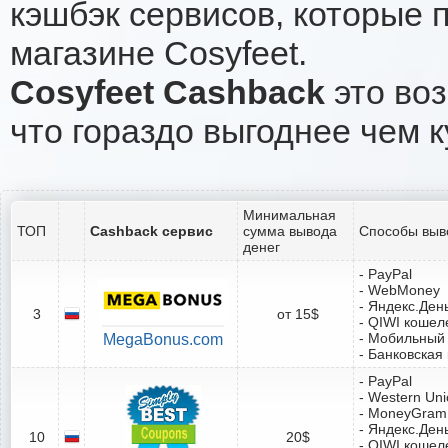
кэшбэк сервисов, которые 
магазине Cosyfeet.
Cosyfeet Cashback
это воз
что гораздо выгоднее чем к
Минимальная
ТОП
Cashback сервис
сумма вывода
Способы выв
денег
- PayPal
- WebMoney
- Яндекс.Ден
3
от 15$
- QIWI кошел
- Мобильный
MegaBonus.com
- Банковская
- PayPal
- Western Un
- MoneyGram
- Яндекс.Ден
10
20$
- QIWI кошел