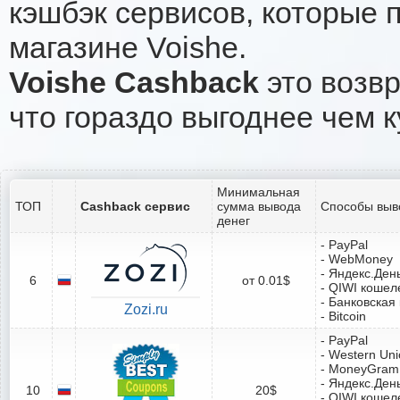
кэшбэк сервисов, которые 
магазине Voishe.
Voishe Cashback
это возвр
что гораздо выгоднее чем к
Минимальная
ТОП
Cashback сервис
сумма вывода
Способы выв
денег
- PayPal
- WebMoney
- Яндекс.Ден
6
от 0.01$
- QIWI кошел
- Банковская
Zozi.ru
- Bitcoin
- PayPal
- Western Un
- MoneyGram
- Яндекс.Ден
10
20$
- QIWI кошел