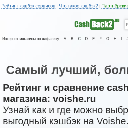
Рейтинг кэшбэк сервисов
Что такое кэшбэк?
Партнёрски
|
|
Интернет магазины по алфавиту:
A
B
C
D
E
F
G
H
I
Самый лучший, бол
Рейтинг и сравнение cas
магазина: voishe.ru
Узнай как и где можно выб
выгодный кэшбэк на Voishe