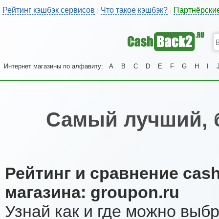
Рейтинг кэшбэк сервисов
Что такое кэшбэк?
Партнёрски
|
|
Интернет магазины по алфавиту:
A
B
C
D
E
F
G
H
I
Самый лучший, 
Рейтинг и сравнение cas
магазина: groupon.ru
Узнай как и где можно выб