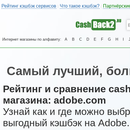
Рейтинг кэшбэк сервисов
Что такое кэшбэк?
Партнёрски
|
|
Интернет магазины по алфавиту:
A
B
C
D
E
F
G
H
I
Самый лучший, бол
Рейтинг и сравнение cas
магазина: adobe.com
Узнай как и где можно выб
выгодный кэшбэк на Adobe