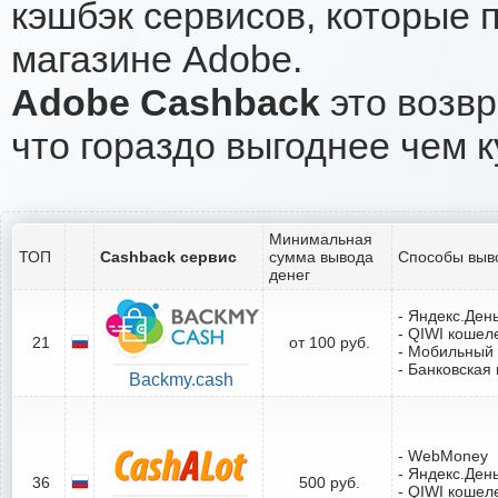
кэшбэк сервисов, которые 
магазине Adobe.
Adobe Cashback
это возвр
что гораздо выгоднее чем к
Минимальная
ТОП
Cashback сервис
сумма вывода
Способы выв
денег
- Яндекс.Ден
- QIWI кошел
21
от 100 руб.
- Мобильный
- Банковская 
Backmy.cash
- WebMoney
- Яндекс.Ден
36
500 руб.
- QIWI кошел