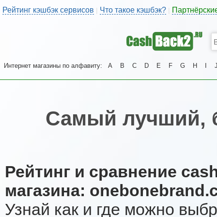
Рейтинг кэшбэк сервисов
Что такое кэшбэк?
Партнёрски
|
|
Интернет магазины по алфавиту:
A
B
C
D
E
F
G
H
I
Самый лучший, 
Рейтинг и сравнение cas
магазина: onebonebrand.
Узнай как и где можно выб