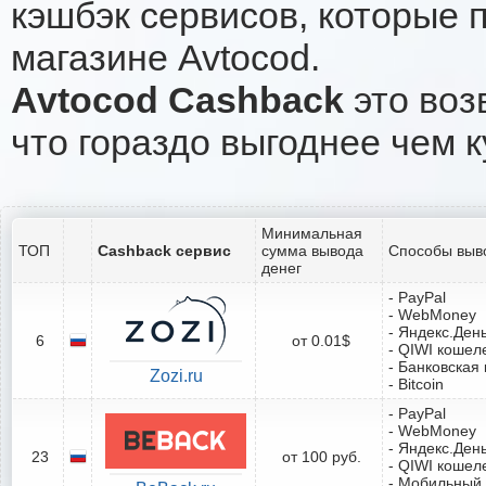
кэшбэк сервисов, которые 
магазине Avtocod.
Avtocod Cashback
это воз
что гораздо выгоднее чем к
Минимальная
ТОП
Cashback сервис
сумма вывода
Способы выв
денег
- PayPal
- WebMoney
- Яндекс.Ден
6
от 0.01$
- QIWI кошел
- Банковская 
Zozi.ru
- Bitcoin
- PayPal
- WebMoney
- Яндекс.Ден
23
от 100 руб.
- QIWI кошел
- Мобильный