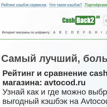
Рейтинг кэшбэк сервисов
Что такое кэшбэк?
Партнёрски
|
|
Интернет магазины по алфавиту:
A
B
C
D
E
F
G
H
I
Самый лучший, боль
Рейтинг и сравнение cas
магазина: avtocod.ru
Узнай как и где можно выб
выгодный кэшбэк на Avtoco