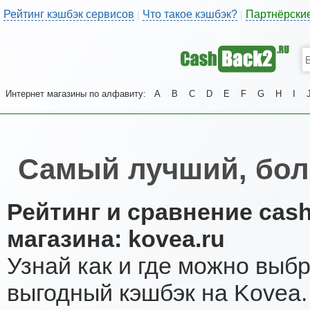
Рейтинг кэшбэк сервисов
Что такое кэшбэк?
Партнёрски
|
|
Интернет магазины по алфавиту:
A
B
C
D
E
F
G
H
I
Самый лучший, бол
Рейтинг и сравнение cas
магазина: kovea.ru
Узнай как и где можно выб
выгодный кэшбэк на Kovea