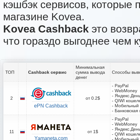
кэшбэк сервисов, которые 
магазине Kovea.
Kovea Cashback
это возвр
что гораздо выгоднее чем к
Минимальная
ТОП
Cashback сервис
сумма вывода
Способы выв
денег
- PayPal
- WebMoney
- Яндекс.Ден
2
от 0.2$
- QIWI кошел
ePN Cashback
- Мобильный
- Банковская 
- PayPal
- WebMoney
- Яндекс.Ден
11
от 1$
- QIWI кошел
Yamaneta.com
- Мобильный