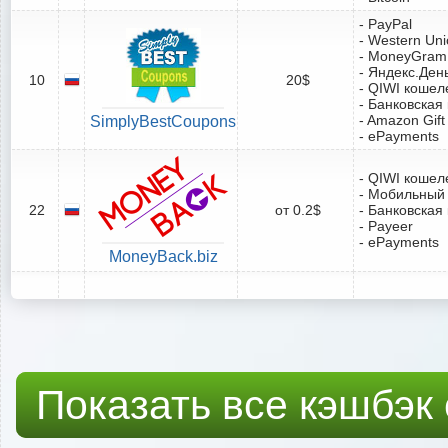
- PayPal
- Western Un
- MoneyGram
- Яндекс.Ден
10
20$
- QIWI кошел
- Банковская
- Amazon Gift
SimplyBestCoupons
- ePayments
- QIWI кошел
- Мобильный
22
от 0.2$
- Банковская
- Payeer
- ePayments
MoneyBack.biz
Показать все кэшбэк