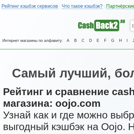
Рейтинг кэшбэк сервисов
Что такое кэшбэк?
Партнёрски
|
|
Интернет магазины по алфавиту:
A
B
C
D
E
F
G
H
I
Самый лучший, бо
Рейтинг и сравнение cas
магазина: oojo.com
Узнай как и где можно выб
выгодный кэшбэк на Oojo. 