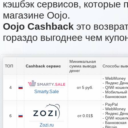
кэшбэк сервисов, которые 
магазине Oojo.
Oojo Cashback
это возврат
гораздо выгоднее чем купо
Минимальная
ТОП
Cashback сервис
сумма вывода
Способы выв
денег
- WebMoney
- Яндекс.Ден
4
от 5 руб.
- QIWI кошел
Smarty.Sale
- Мобильный
- Банковская
- PayPal
- WebMoney
- Яндекс.Ден
6
от 0.01$
- QIWI кошел
- Банковская
Zozi.ru
- Bitcoin