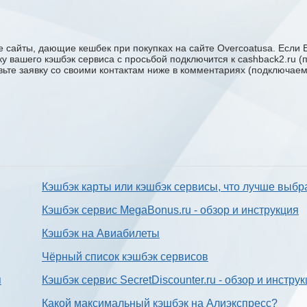
 сайты, дающие кешбек при покупках на сайте Overcoatusa. Если В
жку вашего кэшбэк сервиса с проcьбой подключится к cashback2.ru 
авьте заявку со своими контактам ниже в комментариях (подключае
Кэшбэк карты или кэшбэк сервисы, что лучше выбр
Кэшбэк сервис MegaBonus.ru - обзор и инструкция
Кэшбэк на Авиабилеты
Чёрный список кэшбэк сервисов
я
Кэшбэк сервис SecretDiscounter.ru - обзор и инстру
Какой максимальный кэшбэк на Алиэкспресс?