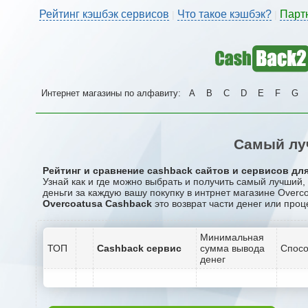
Рейтинг кэшбэк сервисов
Что такое кэшбэк?
Парт
|
|
Интернет магазины по алфавиту:
A
B
C
D
E
F
G
Самый лу
Рейтинг и сравнение cashback сайтов и сервисов для
Узнай как и где можно выбрать и получить самый лучший
деньги за каждую вашу покупку в интрнет магазине Overco
Overcoatusa Cashback
это возврат части денег или проц
Минимальная
ТОП
Cashback сервис
сумма вывода
Спосо
денег