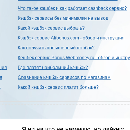
Что такое кэшбэк и как работает cashback сервис?
Кэшбэк сервисы без минималки на вывод
Какой кэшбэк сервис выбрать?
Кэшбэк сервис Alibonus.com - обзор и инструкция
Как получить повышенный кэшбэк?
Кешбек сервис Bonus.Webmoney.ru - обзор и инстр
ция
Где платят наибольший кэшбэк?
ия
Сравнение кэшбэк сервисов по магазинам
а
Какой кэшбэк сервис платит больше?
Я ни на что не намекаю, но лайкни: