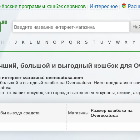
нёрские программы кэшбэк сервисов
Интересное
Расш
|
|
H
I
J
K
L
M
N
O
P
Q
R
S
T
U
V
W
X
Y
чший, большой и выгодный кэшбэк для Ov
 интернет магазина: overcoatusa.com
, большой и выгодный кэшбэк на Overcoatusa. Ниже представлен сп
atusa.
ент от ваших покупок, что гораздо выгоднее чем купоны, скидки, а
Размер кэшбэка на
бы вывода средств
Магазины
Overcoatusa