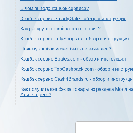
В чём выгода кэшбэк сервиса?
Кэшбэк сервис Smarty.Sale - обзор и инструкция
Как раскрутить свой кэшбэк сервис?
Кэшбэк сервис LetyShops.ru - обзор и инструкция
Почему кэшбэк может быть не зачислен?
Кэшбэк сервис Ebates.com - обзор и инструкция
Кэшбэк сервис TopCashback.com - обзор и инструк
Кэшбэк сервис Cash4Brands.ru - обзор и инструкц
Как получить кэшбэк за товары из раздела Молл н
Алиэкспресс?