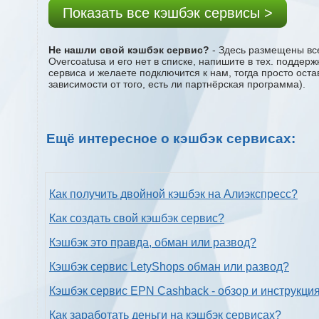
Показать все кэшбэк сервисы >
Не нашли свой кэшбэк сервис?
- Здесь размещены все
Overcoatusa и его нет в списке, напишите в тех. поддер
сервиса и желаете подключится к нам, тогда просто ост
зависимости от того, есть ли партнёрская программа).
Ещё интересное о кэшбэк сервисах:
Как получить двойной кэшбэк на Алиэкспресс?
Как создать свой кэшбэк сервис?
Кэшбэк это правда, обман или развод?
Кэшбэк сервис LetyShops обман или развод?
Кэшбэк сервис EPN Cashback - обзор и инструкци
Как заработать деньги на кэшбэк сервисах?