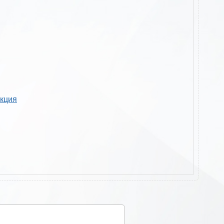
укция