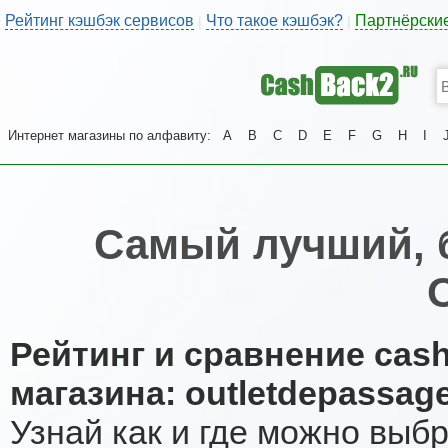
Рейтинг кэшбэк сервисов
Что такое кэшбэк?
Партнёрски
|
|
Интернет магазины по алфавиту:
A
B
C
D
E
F
G
H
I
Самый лучший, 
Рейтинг и сравнение cas
магазина: outletdepassag
Узнай как и где можно выб