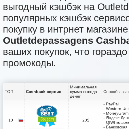
выгодный кэшбэк на Outlet
популярных кэшбэк сервисо
покупку в интрнет магазине
Outletdepassagens Cashb
ваших покупок, что гораздо
промокоды.
Минимальная
ТОП
Cashback сервис
сумма вывода
Способы выв
денег
- PayPal
- Western Un
- MoneyGram
- Яндекс.Ден
10
20$
- QIWI кошел
- Банковская