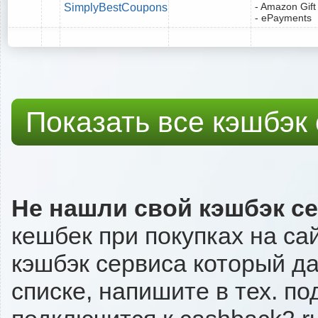
- Amazon Gift
SimplyBestCoupons
- ePayments
Показать все кэшбэк
Не нашли свой кэшбэк с
кешбек при покупках на са
кэшбэк сервиса который даё
списке, напишите в тех. п