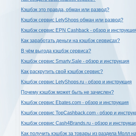
Кэшбэк это правда, обман или развод?
Кэшбэк сервис LetyShops обман или развод?
Кэшбэк сервис EPN Cashback - обзор и инструкци
Как заработать деньги на кэшбэк сервисах?
В чём выгода кэшбэк сервиса?
Кэшбэк сервис Smarty.Sale - обзор и инструкция
Как раскрутить свой кэшбэк сервис?
Кэшбэк сервис LetyShops.ru - обзор и инструкция
Почему кэшбэк может быть не зачислен?
Кэшбэк сервис Ebates.com - обзор и инструкция
Кэшбэк сервис TopCashback.com - обзор и инструк
Кэшбэк сервис Cash4Brands.ru - обзор и инструкц
Как получить кэшбэк за товары из раздела Молл н