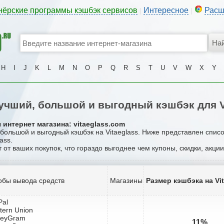
нёрские программы кэшбэк сервисов
Интересное
Расш
|
|
H
I
J
K
L
M
N
O
P
Q
R
S
T
U
V
W
X
Y
чший, большой и выгодный кэшбэк для V
 интернет магазина: vitaeglass.com
 большой и выгодный кэшбэк на Vitaeglass. Ниже представлен спис
ass.
т от ваших покупок, что гораздо выгоднее чем купоны, скидки, акци
обы вывода средств
Магазины
Размер кэшбэка на Vi
Pal
tern Union
neyGram
11%