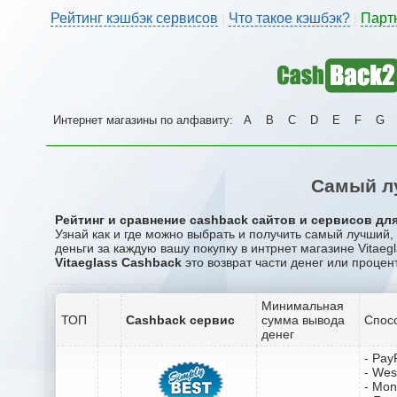
Рейтинг кэшбэк сервисов
Что такое кэшбэк?
Парт
|
|
Интернет магазины по алфавиту:
A
B
C
D
E
F
G
Самый лу
Рейтинг и сравнение cashback сайтов и сервисов для
Узнай как и где можно выбрать и получить самый лучший,
деньги за каждую вашу покупку в интрнет магазине Vitaegl
Vitaeglass Cashback
это возврат части денег или процен
Минимальная
ТОП
Cashback сервис
сумма вывода
Спос
денег
- Pay
- Wes
- Mo