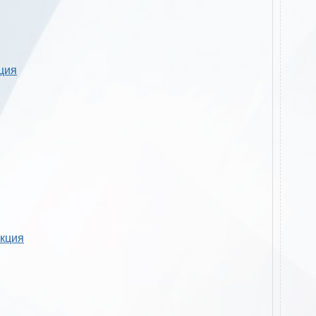
кция
укция