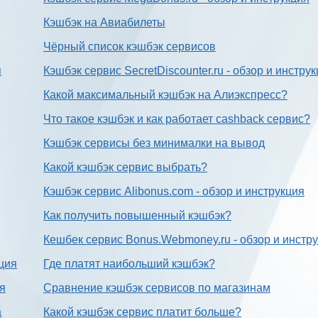
Кэшбэк на Авиабилеты
Чёрный список кэшбэк сервисов
я
Кэшбэк сервис SecretDiscounter.ru - обзор и инстру
Какой максимальный кэшбэк на Алиэкспресс?
Что такое кэшбэк и как работает cashback сервис?
Кэшбэк сервисы без минималки на вывод
Какой кэшбэк сервис выбрать?
Кэшбэк сервис Alibonus.com - обзор и инструкция
Как получить повышенный кэшбэк?
Кешбек сервис Bonus.Webmoney.ru - обзор и инстр
ция
Где платят наибольший кэшбэк?
ия
Сравнение кэшбэк сервисов по магазинам
а
Какой кэшбэк сервис платит больше?