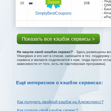
- Янд
10
20$
- QIW
- Бан
- Ama
SimplyBestCoupons
- ePa
Показать все кэшбэк сервисы >
Не нашли свой кэшбэк сервис?
- Здесь размещены все
Vitaeglass и его нет в списке, напишите в тех. поддерж
сервиса и желаете подключится к нам, тогда просто ост
зависимости от того, есть ли партнёрская программа).
Ещё интересное о кэшбэк сервисах:
Как получить двойной кэшбэк на Алиэкспресс?
Как создать свой кэшбэк сервис?