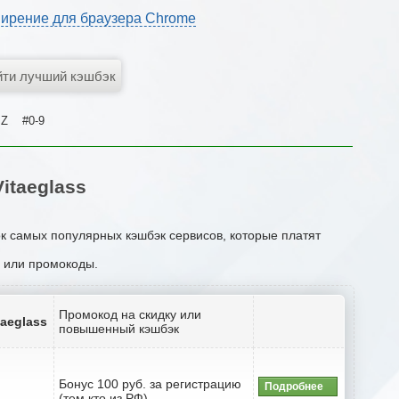
ирение для браузера Chrome
Z
#0-9
itaeglass
ок самых популярных кэшбэк сервисов, которые платят
и или промокоды.
Промокод на скидку или
taeglass
повышенный кэшбэк
Бонус 100 руб. за регистрацию
Подробнее
(тем кто из РФ)