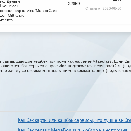
екс.Деньги
22659
I кошелек
Ставки от 2026-08-10
ковская карта Visa/MasterCard
zon Gift Card
yments
 сайты, дающие кешбек при покупках на сайте Vitaeglass. Если Вы
ку вашего кэшбэк сервиса с проcьбой подключится к cashback2.ru (п
авьте заявку со своими контактам ниже в комментариях (подключае
Кэшбэк карты или кэшбэк сервисы, что лучше выбр
Кэшбэк сервис MegaBonus.ru - обзор и инструкция