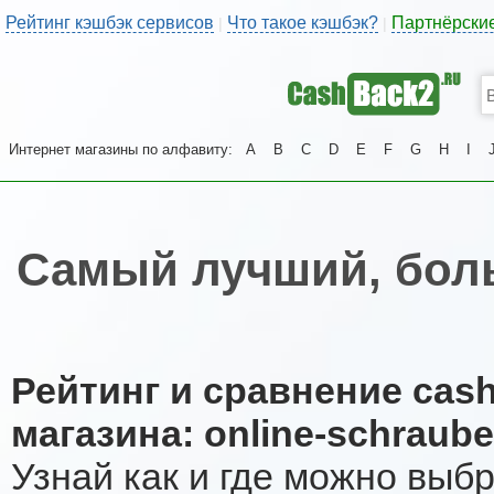
Рейтинг кэшбэк сервисов
Что такое кэшбэк?
Партнёрски
|
|
Интернет магазины по алфавиту:
A
B
C
D
E
F
G
H
I
Самый лучший, боль
Рейтинг и сравнение cas
магазина: online-schraube
Узнай как и где можно выб