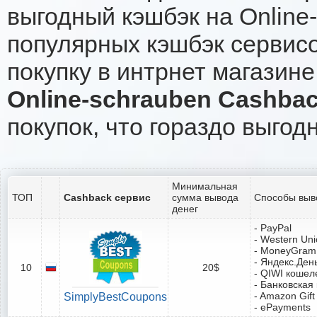
выгодный кэшбэк на Online
популярных кэшбэк сервисо
покупку в интрнет магазине
Online-schrauben Cashba
покупок, что гораздо выгод
Минимальная
ТОП
Cashback сервис
сумма вывода
Способы выв
денег
- PayPal
- Western Un
- MoneyGram
- Яндекс.Ден
10
20$
- QIWI кошел
- Банковская
- Amazon Gift
SimplyBestCoupons
- ePayments