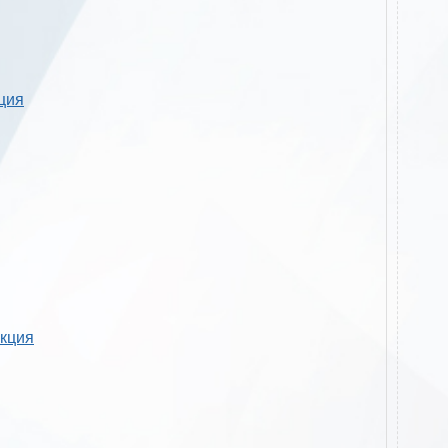
кция
укция