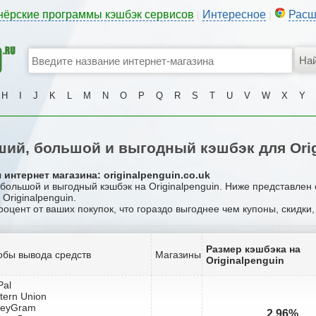
нёрские программы кэшбэк сервисов
Интересное
Расш
|
|
H
I
J
K
L
M
N
O
P
Q
R
S
T
U
V
W
X
Y
ий, большой и выгодный кэшбэк для Orig
интернет магазина: originalpenguin.co.uk
 большой и выгодный кэшбэк на Originalpenguin. Ниже представлен
Originalpenguin.
роцент от ваших покупок, что гораздо выгоднее чем купоны, скидки
Размер кэшбэка на
обы вывода средств
Магазины
Originalpenguin
Pal
tern Union
neyGram
2.96%