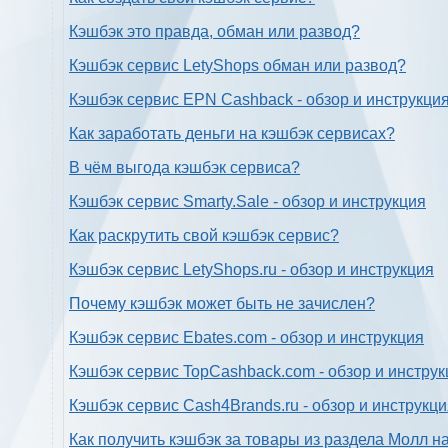
Кэшбэк это правда, обман или развод?
Кэшбэк сервис LetyShops обман или развод?
Кэшбэк сервис EPN Cashback - обзор и инструкци
Как заработать деньги на кэшбэк сервисах?
В чём выгода кэшбэк сервиса?
Кэшбэк сервис Smarty.Sale - обзор и инструкция
Как раскрутить свой кэшбэк сервис?
Кэшбэк сервис LetyShops.ru - обзор и инструкция
Почему кэшбэк может быть не зачислен?
Кэшбэк сервис Ebates.com - обзор и инструкция
Кэшбэк сервис TopCashback.com - обзор и инструк
Кэшбэк сервис Cash4Brands.ru - обзор и инструкц
Как получить кэшбэк за товары из раздела Молл н