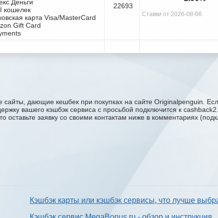
екс.Деньги
22693
I кошелек
Ставки от 2026-08-06
ковская карта Visa/MasterCard
zon Gift Card
yments
 сайты, дающие кешбек при покупках на сайте Originalpenguin. Ес
поддержку вашего кэшбэк сервиса с проcьбой подключится к cashback
сто оставьте заявку со своими контактам ниже в комментариях (под
Кэшбэк карты или кэшбэк сервисы, что лучше выбр
Кэшбэк сервис MegaBonus.ru - обзор и инструкция