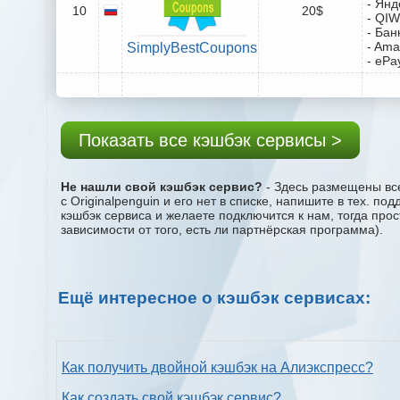
- Янд
10
20$
- QIW
- Бан
- Ama
SimplyBestCoupons
- ePa
Показать все кэшбэк сервисы >
Не нашли свой кэшбэк сервис?
- Здесь размещены все
с Originalpenguin и его нет в списке, напишите в тех. 
кэшбэк сервиса и желаете подключится к нам, тогда про
зависимости от того, есть ли партнёрская программа).
Ещё интересное о кэшбэк сервисах:
Как получить двойной кэшбэк на Алиэкспресс?
Как создать свой кэшбэк сервис?