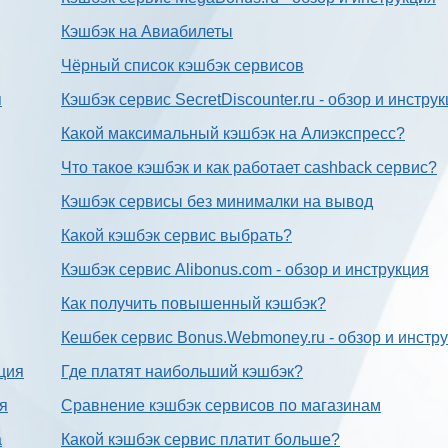
Кэшбэк на Авиабилеты
Чёрный список кэшбэк сервисов
я
Кэшбэк сервис SecretDiscounter.ru - обзор и инстру
Какой максимальный кэшбэк на Алиэкспресс?
Что такое кэшбэк и как работает cashback сервис?
Кэшбэк сервисы без минималки на вывод
Какой кэшбэк сервис выбрать?
Кэшбэк сервис Alibonus.com - обзор и инструкция
Как получить повышенный кэшбэк?
Кешбек сервис Bonus.Webmoney.ru - обзор и инстр
ция
Где платят наибольший кэшбэк?
ия
Сравнение кэшбэк сервисов по магазинам
а
Какой кэшбэк сервис платит больше?