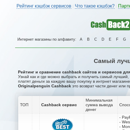
Рейтинг кэшбэк сервисов
Что такое кэшбэк?
Парт
|
|
Интернет магазины по алфавиту:
A
B
C
D
E
F
G
Самый лучш
Рейтинг и сравнение cashback сайтов и сервисов для 
Узнай как и где можно выбрать и получить самый лучший,
платят деньги за каждую вашу покупку в интрнет магазине 
Originalpenguin Cashback
это возврат части денег или п
Минимальная
ТОП
Cashback сервис
сумма вывода
Спос
денег
- Pay
- Wes
- Mo