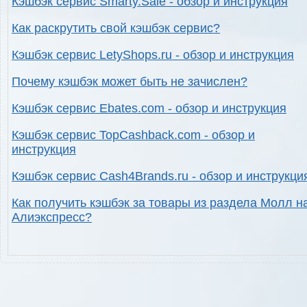
Кэшбэк сервис Smarty.Sale - обзор и инструкция
Как раскрутить свой кэшбэк сервис?
Кэшбэк сервис LetyShops.ru - обзор и инструкция
Почему кэшбэк может быть не зачислен?
Кэшбэк сервис Ebates.com - обзор и инструкция
Кэшбэк сервис TopCashback.com - обзор и
инструкция
Кэшбэк сервис Cash4Brands.ru - обзор и инструкци
Как получить кэшбэк за товары из раздела Молл н
Алиэкспресс?