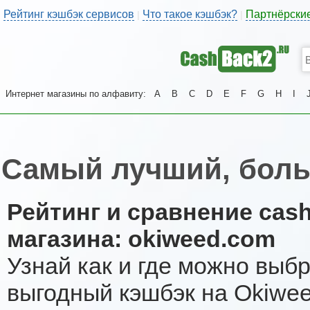
Рейтинг кэшбэк сервисов
Что такое кэшбэк?
Партнёрски
|
|
Интернет магазины по алфавиту:
A
B
C
D
E
F
G
H
I
Самый лучший, боль
Рейтинг и сравнение cas
магазина: okiweed.com
Узнай как и где можно выб
выгодный кэшбэк на Okiwe