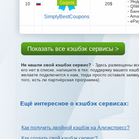
- Янд
10
20$
- QIW
- Бан
- Ama
SimplyBestCoupons
- ePa
Показать все кэшбэк сервисы >
Не нашли свой кэшбэк сервис?
- Здесь размещены все
его нет в списке, напишите в тех. поддержку вашего кэш
желаете подключится к нам, тогда просто оставьте заяв
того, есть ли партнёрская программа).
Ещё интересное о кэшбэк сервисах:
Как получить двойной кэшбэк на Алиэкспресс?
Как создать свой кэшбэк сервис?