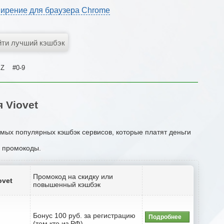
ирение для браузера Chrome
Z
#0-9
 Viovet
амых популярных кэшбэк сервисов, которые платят деньги
и промокоды.
Промокод на скидку или
ovet
повышенный кэшбэк
Бонус 100 руб. за регистрацию
Подробнее
(тем кто из РФ)