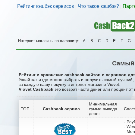
Рейтинг кэшбэк сервисов
Что такое кэшбэк?
Парт
|
|
Интернет магазины по алфавиту:
A
B
C
D
E
F
G
Самый 
Рейтинг и сравнение cashback сайтов и сервисов для 
Узнай как и где можно выбрать и получить самый лучший,
за каждую вашу покупку в интрнет магазине Viovet.
Viovet Cashback
это возврат части денег или процент от
Минимальная
ТОП
Cashback сервис
сумма вывода
Спос
денег
- Pay
- Wes
- Mo