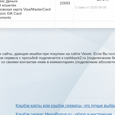
екс.Деньги
22693
I кошелек
Ставки от 2026-08-06
ковская карта Visa/MasterCard
zon Gift Card
yments
 сайты, дающие кешбек при покупках на сайте Viovet. Если Вы поль
бэк сервиса с проcьбой подключится к cashback2.ru (подключение б
ку со своими контактам ниже в комментариях (подключаем абсолютн
Кэшбэк карты или кэшбэк сервисы, что лучше выбр
Кэшбэк сервис MegaBonus.ru - обзор и инструкция