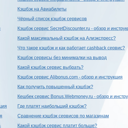
Кэшбэк на Авиабилеты
Чёрный список кэшбэк сервисов
я
Кэшбэк сервис SecretDiscounter.ru - обзор и инстру
Какой максимальный кэшбэк на Алиэкспресс?
Что такое кэшбэк и как работает cashback сервис?
Кэшбэк сервисы без минималки на вывод
Какой кэшбэк сервис выбрать?
Кэшбэк сервис Alibonus.com - обзор и инструкция
Как получить повышенный кэшбэк?
Кешбек сервис Bonus.Webmoney.ru - обзор и инстр
ция
Где платят наибольший кэшбэк?
ия
Сравнение кэшбэк сервисов по магазинам
а
Какой кэшбэк сервис платит больше?