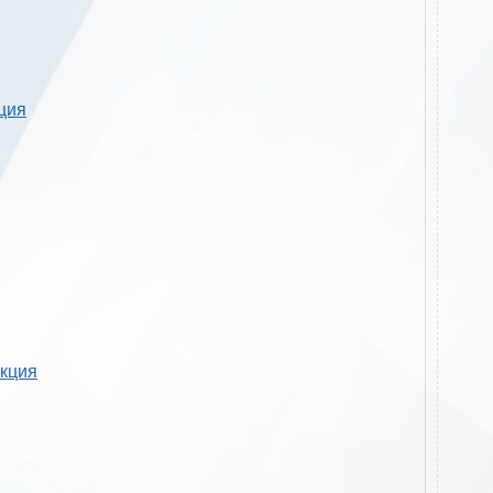
кция
укция