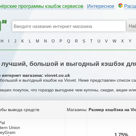
нёрские программы кэшбэк сервисов
Интересное
Расш
|
|
H
I
J
K
L
M
N
O
P
Q
R
S
T
U
V
W
X
Y
лучший, большой и выгодный кэшбэк для
интернет магазина: viovet.co.uk
 большой и выгодный кэшбэк на Viovet. Ниже представлен список с
 ваших покупок, что гораздо выгоднее чем купоны, скидки, акции ил
обы вывода средств
Магазины
Размер кэшбэка на Vi
Pal
tern Union
neyGram
1.75%