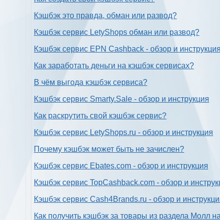
Кэшбэк это правда, обман или развод?
Кэшбэк сервис LetyShops обман или развод?
Кэшбэк сервис EPN Cashback - обзор и инструкци
Как заработать деньги на кэшбэк сервисах?
В чём выгода кэшбэк сервиса?
Кэшбэк сервис Smarty.Sale - обзор и инструкция
Как раскрутить свой кэшбэк сервис?
Кэшбэк сервис LetyShops.ru - обзор и инструкция
Почему кэшбэк может быть не зачислен?
Кэшбэк сервис Ebates.com - обзор и инструкция
Кэшбэк сервис TopCashback.com - обзор и инструк
Кэшбэк сервис Cash4Brands.ru - обзор и инструкц
Как получить кэшбэк за товары из раздела Молл н