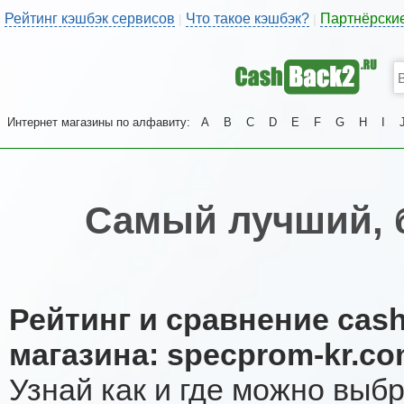
Рейтинг кэшбэк сервисов
Что такое кэшбэк?
Партнёрски
|
|
Интернет магазины по алфавиту:
A
B
C
D
E
F
G
H
I
Самый лучший, 
Рейтинг и сравнение cas
магазина: specprom-kr.co
Узнай как и где можно выб