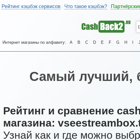
Рейтинг кэшбэк сервисов
Что такое кэшбэк?
Партнёрски
|
|
Интернет магазины по алфавиту:
A
B
C
D
E
F
G
H
I
Самый лучший, 
Рейтинг и сравнение cas
магазина: vseestreambox.
Узнай как и где можно выб