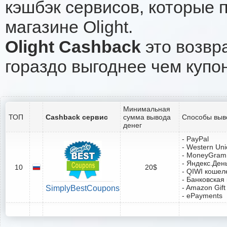
кэшбэк сервисов, которые 
магазине Olight.
Olight Cashback
это возвра
гораздо выгоднее чем купо
Минимальная
ТОП
Cashback сервис
сумма вывода
Способы выв
денег
- PayPal
- Western Un
- MoneyGram
- Яндекс.Ден
10
20$
- QIWI кошел
- Банковская
- Amazon Gift
SimplyBestCoupons
- ePayments