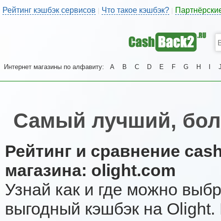
Рейтинг кэшбэк сервисов
Что такое кэшбэк?
Партнёрски
|
|
Интернет магазины по алфавиту:
A
B
C
D
E
F
G
H
I
Самый лучший, бол
Рейтинг и сравнение cas
магазина: olight.com
Узнай как и где можно выб
выгодный кэшбэк на Olight