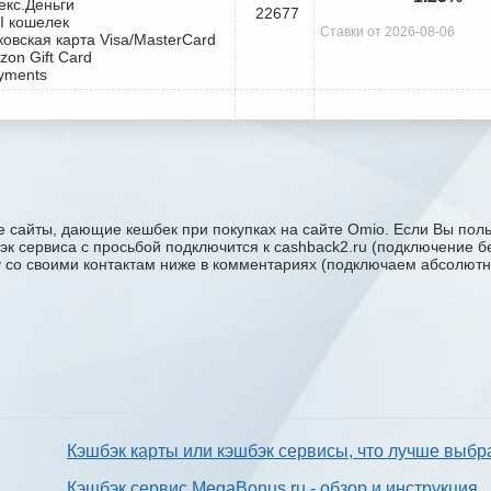
екс.Деньги
22677
I кошелек
Ставки от 2026-08-06
ковская карта Visa/MasterCard
zon Gift Card
yments
 сайты, дающие кешбек при покупках на сайте Omio. Если Вы поль
бэк сервиса с проcьбой подключится к cashback2.ru (подключение б
ку со своими контактам ниже в комментариях (подключаем абсолютн
Кэшбэк карты или кэшбэк сервисы, что лучше выбр
Кэшбэк сервис MegaBonus.ru - обзор и инструкция