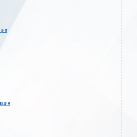
кция
укция