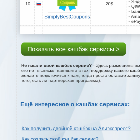
- Янд
10
20$
- QIW
- Бан
- Ama
SimplyBestCoupons
- ePa
Показать все кэшбэк сервисы >
Не нашли свой кэшбэк сервис?
- Здесь размещены все
его нет в списке, напишите в тех. поддержку вашего кэш
желаете подключится к нам, тогда просто оставьте заяв
того, есть ли партнёрская программа).
Ещё интересное о кэшбэк сервисах:
Как получить двойной кэшбэк на Алиэкспресс?
Как создать свой кэшбэк сервис?