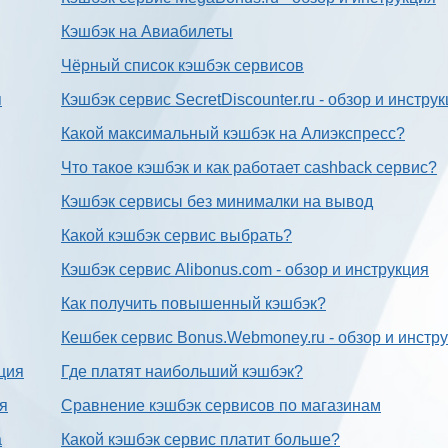
Кэшбэк на Авиабилеты
Чёрный список кэшбэк сервисов
я
Кэшбэк сервис SecretDiscounter.ru - обзор и инстру
Какой максимальный кэшбэк на Алиэкспресс?
Что такое кэшбэк и как работает cashback сервис?
Кэшбэк сервисы без минималки на вывод
Какой кэшбэк сервис выбрать?
Кэшбэк сервис Alibonus.com - обзор и инструкция
Как получить повышенный кэшбэк?
Кешбек сервис Bonus.Webmoney.ru - обзор и инстр
ция
Где платят наибольший кэшбэк?
ия
Сравнение кэшбэк сервисов по магазинам
а
Какой кэшбэк сервис платит больше?