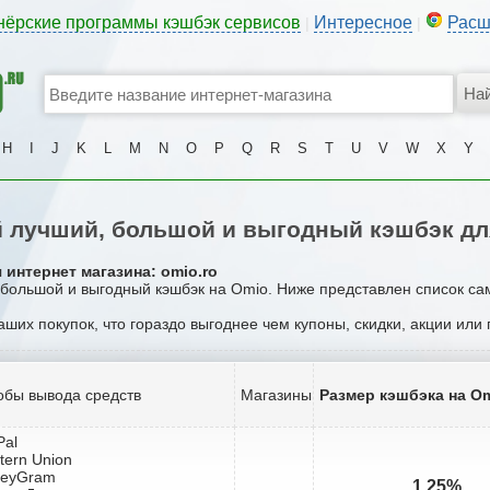
нёрские программы кэшбэк сервисов
Интересное
Расш
|
|
H
I
J
K
L
M
N
O
P
Q
R
S
T
U
V
W
X
Y
 лучший, большой и выгодный кэшбэк дл
 интернет магазина: omio.ro
, большой и выгодный кэшбэк на Omio. Ниже представлен список са
ваших покупок, что гораздо выгоднее чем купоны, скидки, акции или
обы вывода средств
Магазины
Размер кэшбэка на O
Pal
tern Union
neyGram
1.25%