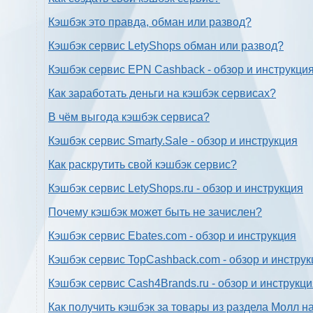
Кэшбэк это правда, обман или развод?
Кэшбэк сервис LetyShops обман или развод?
Кэшбэк сервис EPN Cashback - обзор и инструкци
Как заработать деньги на кэшбэк сервисах?
В чём выгода кэшбэк сервиса?
Кэшбэк сервис Smarty.Sale - обзор и инструкция
Как раскрутить свой кэшбэк сервис?
Кэшбэк сервис LetyShops.ru - обзор и инструкция
Почему кэшбэк может быть не зачислен?
Кэшбэк сервис Ebates.com - обзор и инструкция
Кэшбэк сервис TopCashback.com - обзор и инструк
Кэшбэк сервис Cash4Brands.ru - обзор и инструкц
Как получить кэшбэк за товары из раздела Молл н