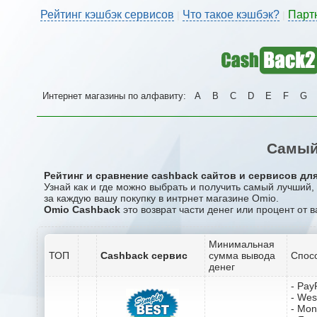
Рейтинг кэшбэк сервисов
Что такое кэшбэк?
Парт
|
|
Интернет магазины по алфавиту:
A
B
C
D
E
F
G
Самый
Рейтинг и сравнение cashback сайтов и сервисов для
Узнай как и где можно выбрать и получить самый лучший
за каждую вашу покупку в интрнет магазине Omio.
Omio Cashback
это возврат части денег или процент от 
Минимальная
ТОП
Cashback сервис
сумма вывода
Спос
денег
- Pay
- Wes
- Mo