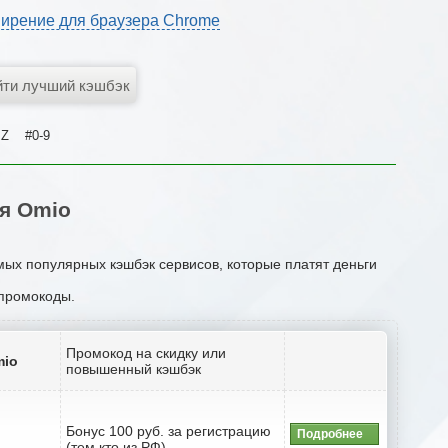
ирение для браузера Chrome
Z
#0-9
я Omio
мых популярных кэшбэк сервисов, которые платят деньги
 промокоды.
Промокод на скидку или
mio
повышенный кэшбэк
Бонус 100 руб. за регистрацию
Подробнее
(тем кто из РФ)