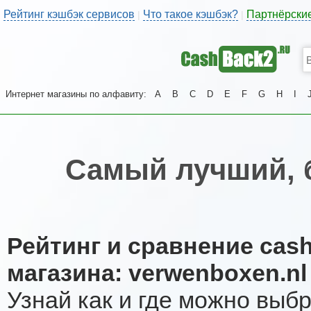
Рейтинг кэшбэк сервисов
Что такое кэшбэк?
Партнёрски
|
|
Интернет магазины по алфавиту:
A
B
C
D
E
F
G
H
I
Самый лучший, 
Рейтинг и сравнение cas
магазина: verwenboxen.nl
Узнай как и где можно выб