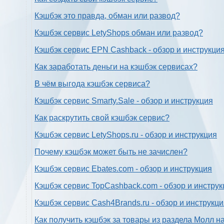
Кэшбэк это правда, обман или развод?
Кэшбэк сервис LetyShops обман или развод?
Кэшбэк сервис EPN Cashback - обзор и инструкци
Как заработать деньги на кэшбэк сервисах?
В чём выгода кэшбэк сервиса?
Кэшбэк сервис Smarty.Sale - обзор и инструкция
Как раскрутить свой кэшбэк сервис?
Кэшбэк сервис LetyShops.ru - обзор и инструкция
Почему кэшбэк может быть не зачислен?
Кэшбэк сервис Ebates.com - обзор и инструкция
Кэшбэк сервис TopCashback.com - обзор и инструк
Кэшбэк сервис Cash4Brands.ru - обзор и инструкц
Как получить кэшбэк за товары из раздела Молл н