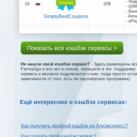
- Янд
10
20$
- QIW
- Бан
- Ama
SimplyBestCoupons
- ePa
Показать все кэшбэк сервисы >
Не нашли свой кэшбэк сервис?
- Здесь размещены все
Farma2go и его нет в списке, напишите в тех. поддержку
сервиса и желаете подключится к нам, тогда просто ост
зависимости от того, есть ли партнёрская программа).
Ещё интересное о кэшбэк сервисах:
Как получить двойной кэшбэк на Алиэкспресс?
Как создать свой кэшбэк сервис?