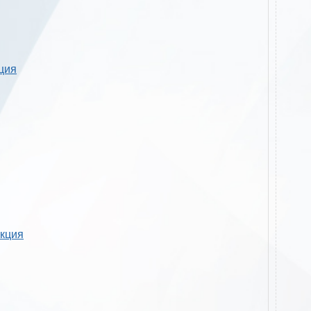
кция
укция