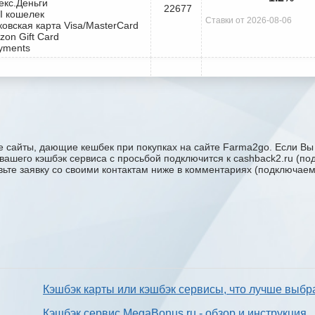
екс.Деньги
22677
I кошелек
Ставки от 2026-08-06
ковская карта Visa/MasterCard
zon Gift Card
yments
 сайты, дающие кешбек при покупках на сайте Farma2go. Если Вы 
 вашего кэшбэк сервиса с проcьбой подключится к cashback2.ru (п
авьте заявку со своими контактам ниже в комментариях (подключае
Кэшбэк карты или кэшбэк сервисы, что лучше выбр
Кэшбэк сервис MegaBonus.ru - обзор и инструкция