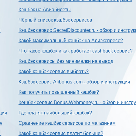
Кэшбэк на Авиабилеты
Чёрный список кэшбэк сервисов
я
Кэшбэк сервис SecretDiscounter.ru - обзор и инстру
Какой максимальный кэшбэк на Алиэкспресс?
Что такое кэшбэк и как работает cashback сервис?
Кэшбэк сервисы без минималки на вывод
Какой кэшбэк сервис выбрать?
Кэшбэк сервис Alibonus.com - обзор и инструкция
Как получить повышенный кэшбэк?
Кешбек сервис Bonus.Webmoney.ru - обзор и инстр
ция
Где платят наибольший кэшбэк?
ия
Сравнение кэшбэк сервисов по магазинам
а
Какой кэшбэк сервис платит больше?