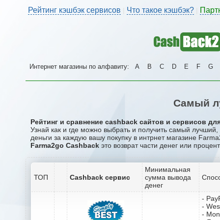
Рейтинг кэшбэк сервисов
Что такое кэшбэк?
Парт
|
|
Интернет магазины по алфавиту:
A
B
C
D
E
F
G
Самый л
Рейтинг и сравнение cashback сайтов и сервисов для
Узнай как и где можно выбрать и получить самый лучший
деньги за каждую вашу покупку в интрнет магазине Farma
Farma2go Cashback
это возврат части денег или процент
Минимальная
ТОП
Cashback сервис
сумма вывода
Спос
денег
- Pay
- Wes
- Mo