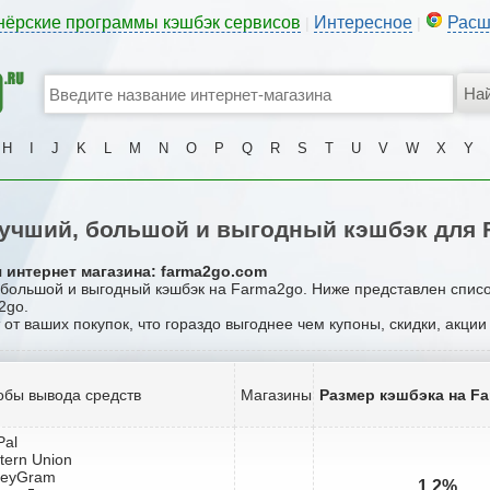
нёрские программы кэшбэк сервисов
Интересное
Расш
|
|
H
I
J
K
L
M
N
O
P
Q
R
S
T
U
V
W
X
Y
учший, большой и выгодный кэшбэк для 
 интернет магазина: farma2go.com
, большой и выгодный кэшбэк на Farma2go. Ниже представлен спис
2go.
 от ваших покупок, что гораздо выгоднее чем купоны, скидки, акци
обы вывода средств
Магазины
Размер кэшбэка на F
Pal
tern Union
neyGram
1.2%