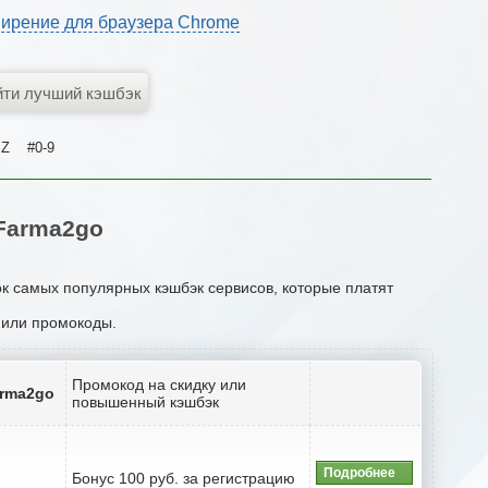
ирение для браузера Chrome
Z
#0-9
Farma2go
ок самых популярных кэшбэк сервисов, которые платят
и или промокоды.
Промокод на скидку или
arma2go
повышенный кэшбэк
Подробнее
Бонус 100 руб. за регистрацию