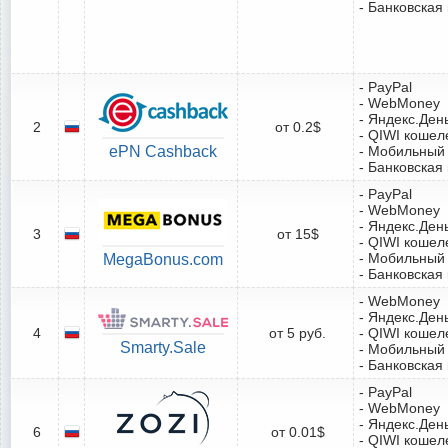
- Банковская
- PayPal
- WebMoney
- Яндекс.Ден
2
от 0.2$
- QIWI кошел
ePN Cashback
- Мобильный
- Банковская
- PayPal
- WebMoney
- Яндекс.Ден
3
от 15$
- QIWI кошел
- Мобильный
MegaBonus.com
- Банковская
- WebMoney
- Яндекс.Ден
4
от 5 руб.
- QIWI кошел
Smarty.Sale
- Мобильный
- Банковская
- PayPal
- WebMoney
- Яндекс.Ден
6
от 0.01$
- QIWI кошел