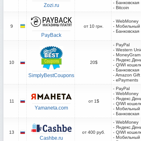
- Банковская
Zozi.ru
- Bitcoin
- WebMoney
9
от 10 грн.
- Мобильный
- Банковская
PayBack
- PayPal
- Western Un
- MoneyGram
- Яндекс.Ден
10
20$
- QIWI кошел
- Банковская
- Amazon Gift
SimplyBestCoupons
- ePayments
- PayPal
- WebMoney
- Яндекс.Ден
11
от 1$
- QIWI кошел
Yamaneta.com
- Мобильный
- Банковская
- WebMoney
- Яндекс.Ден
13
от 400 руб.
- QIWI кошел
- Мобильный
Cashbe.ru