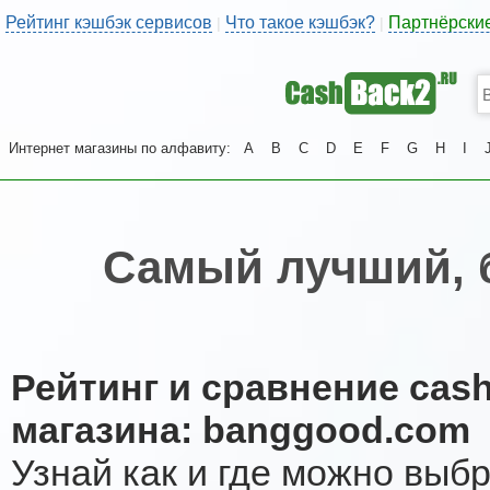
Рейтинг кэшбэк сервисов
Что такое кэшбэк?
Партнёрски
|
|
Интернет магазины по алфавиту:
A
B
C
D
E
F
G
H
I
Самый лучший, 
Рейтинг и сравнение cas
магазина: banggood.com
Узнай как и где можно выб