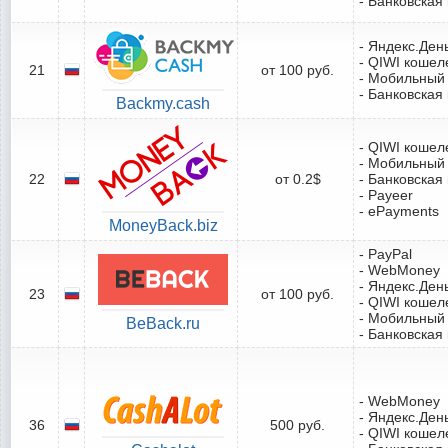
- Банковская
- Яндекс.Ден
- QIWI кошел
21
от 100 руб.
- Мобильный
- Банковская
Backmy.cash
- QIWI кошел
- Мобильный
22
от 0.2$
- Банковская
- Payeer
- ePayments
MoneyBack.biz
- PayPal
- WebMoney
- Яндекс.Ден
23
от 100 руб.
- QIWI кошел
- Мобильный
BeBack.ru
- Банковская
- WebMoney
- Яндекс.Ден
36
500 руб.
- QIWI кошел