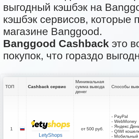
выгодный кэшбэк на Bangg
кэшбэк сервисов, которые 
магазине Banggood.
Banggood Cashback
это в
покупок, что гораздо выгод
Минимальная
ТОП
Cashback сервис
сумма вывода
Способы выв
денег
- PayPal
- WebMoney
- Яндекс.Ден
1
от 500 руб.
- QIWI кошел
LetyShops
- Мобильный