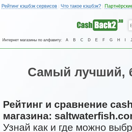
Рейтинг кэшбэк сервисов
Что такое кэшбэк?
Партнёрски
|
|
Интернет магазины по алфавиту:
A
B
C
D
E
F
G
H
I
Самый лучший, 
Рейтинг и сравнение cas
магазина: saltwaterfish.c
Узнай как и где можно выб