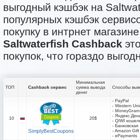
выгодный кэшбэк на Saltwat
популярных кэшбэк сервисо
покупку в интрнет магазине 
Saltwaterfish Cashback
это
покупок, что гораздо выгод
Минимальная
ТОП
Cashback сервис
сумма вывода
Способы выв
денег
- PayPal
- Western Un
- MoneyGram
- Яндекс.Ден
10
20$
- QIWI кошел
- Банковская
- Amazon Gift
SimplyBestCoupons
- ePayments