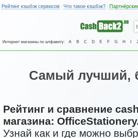
Рейтинг кэшбэк сервисов
Что такое кэшбэк?
Партнёрски
|
|
Интернет магазины по алфавиту:
A
B
C
D
E
F
G
H
I
Самый лучший, 
Рейтинг и сравнение cas
магазина: OfficeStationery
Узнай как и где можно выб