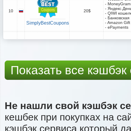
- MoneyGram
- Яндекс.Ден
10
20$
- QIWI кошел
- Банковская
- Amazon Gift
SimplyBestCoupons
- ePayments
Показать все кэшбэк
Не нашли свой кэшбэк с
кешбек при покупках на сай
кэшбэк сервиса который даёт