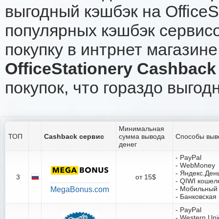
выгодный кэшбэк на OfficeS
популярных кэшбэк сервисо
покупку в интрнет магазине 
OfficeStationery Cashback
покупок, что гораздо выгод
Минимальная
ТОП
Cashback сервис
сумма вывода
Способы выв
денег
- PayPal
- WebMoney
- Яндекс.Ден
3
от 15$
- QIWI кошел
- Мобильный
MegaBonus.com
- Банковская
- PayPal
- Western Un