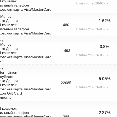
I кошелек
Ставки от 2026-08-07
бильный телефон
ковская карта Visa/MasterCard
bMoney
екс.Деньги
1.62%
I кошелек
480
бильный телефон
Ставки от 2026-08-07
ковская карта Visa/MasterCard
Pal
bMoney
3.8%
екс.Деньги
1493
I кошелек
Ставки от 2026-08-07
ковская карта Visa/MasterCard
oin
Pal
tern Union
neyGram
5.05%
екс.Деньги
22685
I кошелек
Ставки от 2026-08-07
ковская карта Visa/MasterCard
zon Gift Card
yments
I кошелек
бильный телефон
2.27%
ковская карта Visa/MasterCard
288