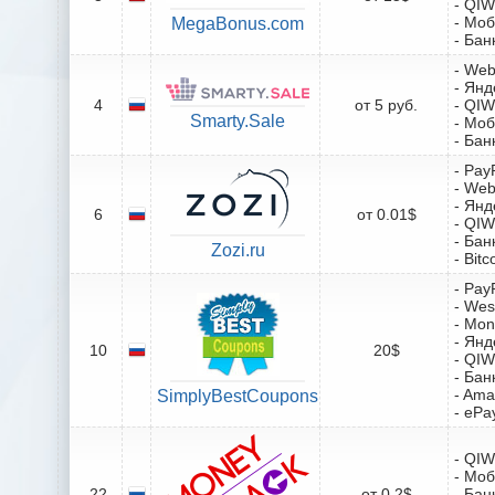
- QIW
- Мо
MegaBonus.com
- Бан
- We
- Янд
4
от 5 руб.
- QIW
Smarty.Sale
- Мо
- Бан
- Pay
- We
- Янд
6
от 0.01$
- QIW
- Бан
Zozi.ru
- Bitc
- Pay
- Wes
- Mo
- Янд
10
20$
- QIW
- Бан
- Ama
SimplyBestCoupons
- ePa
- QIW
- Мо
22
от 0.2$
- Бан