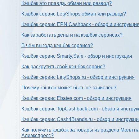
Кэшбэк это правда, обман или развод?
Кэшбэк сервис LetyShops обман или развод?
Кэшбэк сервис EPN Cashback - обзор и инструкци
Как заработать деньги на кэшбэк сервисах?
В чём выгода кэшбэк сервиса?
Кэшбэк сервис Smarty.Sale - обзор и инструкция
Как раскрутить свой кэшбэк сервис?
Кэшбэк сервис LetyShops.ru - обзор и инструкция
Почему кэшбэк может быть не зачислен?
Кэшбэк сервис Ebates.com - обзор и инструкция
Кэшбэк сервис TopCashback.com - обзор и инструк
Кэшбэк сервис Cash4Brands.ru - обзор и инструкц
Как получить кэшбэк за товары из раздела Молл н
Алиэкспресс?