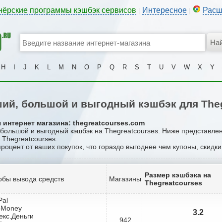
нёрские программы кэшбэк сервисов
Интересное
Расш
|
|
H
I
J
K
L
M
N
O
P
Q
R
S
T
U
V
W
X
Y
ий, большой и выгодный кэшбэк для Theg
 интернет магазина: thegreatcourses.com
, большой и выгодный кэшбэк на Thegreatcourses. Ниже представле
 Thegreatcourses.
процент от ваших покупок, что гораздо выгоднее чем купоны, скидк
Размер кэшбэка на
обы вывода средств
Магазины
Thegreatcourses
Pal
bMoney
3.2
екс.Деньги
942