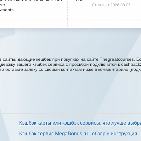
eer
Ставки от 2026-08-07
yments
 сайты, дающие кешбек при покупках на сайте Thegreatcourses. Е
поддержку вашего кэшбэк сервиса с проcьбой подключится к cashbac
сто оставьте заявку со своими контактам ниже в комментариях (под
Кэшбэк карты или кэшбэк сервисы, что лучше выбр
Кэшбэк сервис MegaBonus.ru - обзор и инструкция