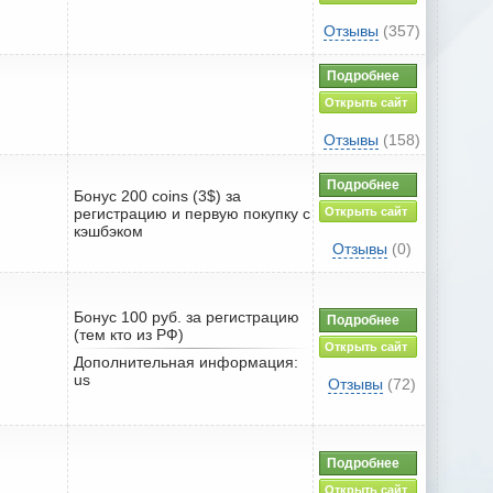
Отзывы
(357)
Подробнее
Открыть сайт
Отзывы
(158)
Подробнее
Бонус 200 coins (3$) за
регистрацию и первую покупку с
Открыть сайт
кэшбэком
Отзывы
(0)
Бонус 100 руб. за регистрацию
Подробнее
(тем кто из РФ)
Открыть сайт
Дополнительная информация:
us
Отзывы
(72)
Подробнее
Открыть сайт