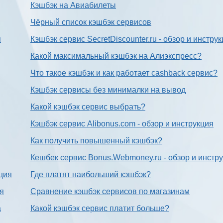
Кэшбэк на Авиабилеты
Чёрный список кэшбэк сервисов
я
Кэшбэк сервис SecretDiscounter.ru - обзор и инстру
Какой максимальный кэшбэк на Алиэкспресс?
Что такое кэшбэк и как работает cashback сервис?
Кэшбэк сервисы без минималки на вывод
Какой кэшбэк сервис выбрать?
Кэшбэк сервис Alibonus.com - обзор и инструкция
Как получить повышенный кэшбэк?
Кешбек сервис Bonus.Webmoney.ru - обзор и инстр
ция
Где платят наибольший кэшбэк?
ия
Сравнение кэшбэк сервисов по магазинам
а
Какой кэшбэк сервис платит больше?