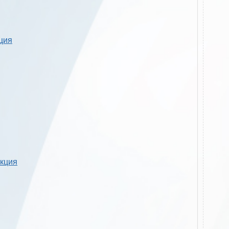
кция
укция