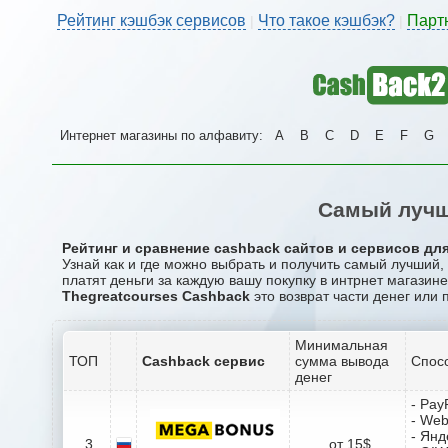
Рейтинг кэшбэк сервисов
Что такое кэшбэк?
Парт
|
|
Интернет магазины по алфавиту:
A
B
C
D
E
F
G
Самый лучш
Рейтинг и сравнение cashback сайтов и сервисов для
Узнай как и где можно выбрать и получить самый лучший
платят деньги за каждую вашу покупку в интрнет магазине
Thegreatcourses Cashback
это возврат части денег или 
Минимальная
ТОП
Cashback сервис
сумма вывода
Спос
денег
- Pay
- We
- Янд
3
от 15$