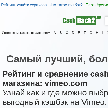
Рейтинг кэшбэк сервисов
Что такое кэшбэк?
Партнёрски
|
|
Интернет магазины по алфавиту:
A
B
C
D
E
F
G
H
I
Самый лучший, бол
Рейтинг и сравнение cas
магазина: vimeo.com
Узнай как и где можно выб
выгодный кэшбэк на Vimeo