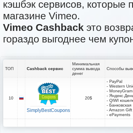
кэшбэк сервисов, которые 
магазине Vimeo.
Vimeo Cashback
это возвр
гораздо выгоднее чем купо
Минимальная
ТОП
Cashback сервис
сумма вывода
Способы выв
денег
- PayPal
- Western Un
- MoneyGram
- Яндекс.Ден
10
20$
- QIWI кошел
- Банковская
- Amazon Gift
SimplyBestCoupons
- ePayments